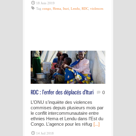
18 Juin 2019
Tag
congo
,
Hema
,
Ituri
,
Lendu
,
RDC
,
violences
0
L’ONU s’inquiète des violences
commises depuis plusieurs mois par
le conflit intercommunautaire entre
ethnies Hema et Lendu dans l’Est du
Congo. L’agence pour les réfug
[...]
14 Juil 2018