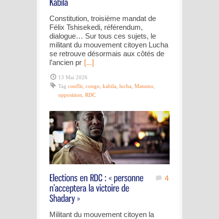
Constitution, troisième mandat de
Félix Tshisekedi, référendum,
dialogue… Sur tous ces sujets, le
militant du mouvement citoyen Lucha
se retrouve désormais aux côtés de
l’ancien pr
[...]
13 Mai 2026
Tag
conflit
,
congo
,
kabila
,
lucha
,
Matumo
,
opposition
,
RDC
4
Militant du mouvement citoyen la