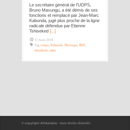
Le secrétaire général de l’UDPS,
Bruno Mavungu, a été démis de ses
fonctions et remplacé par Jean-Marc
Kabunda, jugé plus proche de la ligne
radicale défendue par Etienne
Tshiseked
[...]
11 Août 2016
Tag
congo
,
Kabunda
,
Mavungu
,
RDC
,
tshisekedi
,
udps
© copyright Afrikarabia - tous droits réservés