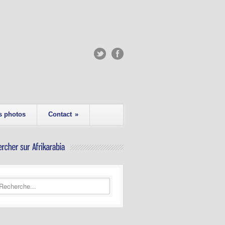
s photos
Contact
»