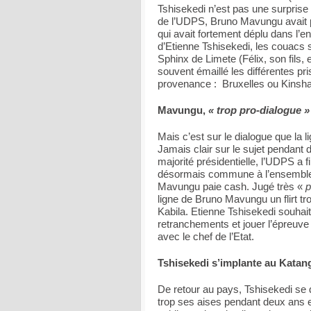
Tshisekedi n’est pas une surprise 
de l’UDPS, Bruno Mavungu avait p
qui avait fortement déplu dans l’
d’Etienne Tshisekedi, les couacs 
Sphinx de Limete (Félix, son fils
souvent émaillé les différentes pr
provenance : Bruxelles ou Kinsh
Mavungu,
« trop pro-dialogue »
Mais c’est sur le dialogue que la l
Jamais clair sur le sujet pendant 
majorité présidentielle, l’UDPS a f
désormais commune à l’ensemble 
Mavungu paie cash. Jugé très «
p
ligne de Bruno Mavungu un flirt tr
Kabila. Etienne Tshisekedi souha
retranchements et jouer l’épreuve 
avec le chef de l’Etat.
Tshisekedi s’implante au Katan
De retour au pays, Tshisekedi se d
trop ses aises pendant deux ans e