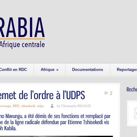
Conflit en RDC
Afrique
»
Documentations
Reportage
2
avungu
,
RDC
,
tshisekedi
,
udps
by Christophe RIGAUD