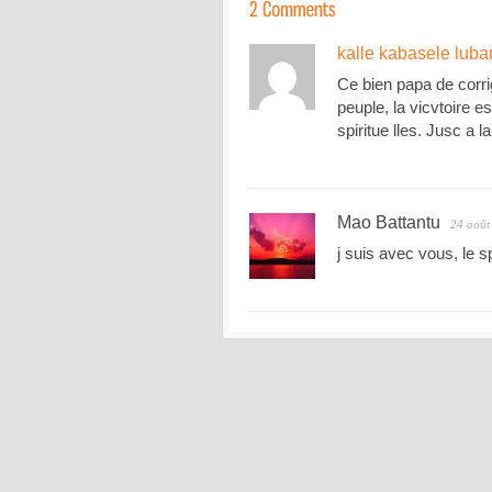
kalle kabasele lub
Ce bien papa de corri
peuple, la vicvtoire e
spiritue lles. Jusc a la
Mao Battantu
24 août
j suis avec vous, le