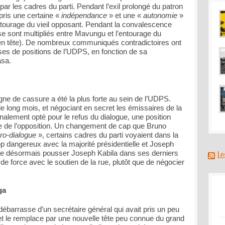
par les cadres du parti. Pendant l’exil prolongé du patron
ris une certaine «
indépendance
» et une «
autonomie
»
entourage du vieil opposant. Pendant la convalescence
se sont multipliés entre Mavungu et l’entourage du
, en tête). De nombreux communiqués contradictoires ont
ises de positions de l’UDPS, en fonction de sa
asa.
igne de cassure a été la plus forte au sein de l’UDPS.
de long mois, et négociant en secret les émissaires de la
inalement opté pour le refus du dialogue, une position
de l’opposition. Un changement de cap que Bruno
ro-dialogue
», certains cadres du parti voyaient dans la
op dangereux avec la majorité présidentielle et Joseph
ite désormais pousser Joseph Kabila dans ses derniers
de force avec le soutien de la rue, plutôt que de négocier
ga
ébarrasse d’un secrétaire général qui avait pris un peu
t le remplace par une nouvelle tête peu connue du grand