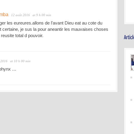
amba
12 août 2016
at 9 h 00 min
ger les eureures.allons de l’avant Dieu eat au cote du
st certaine, je sus la pour aneantir les mauvaises choses
 reusite total d pouvoir.
 2016
at 10 h 00 min
 sphynx …