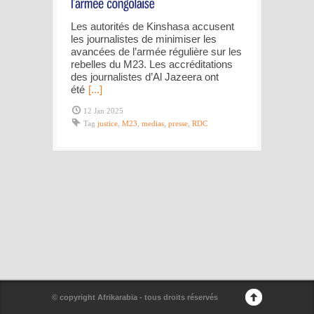
Les autorités de Kinshasa accusent
les journalistes de minimiser les
avancées de l’armée régulière sur les
rebelles du M23. Les accréditations
des journalistes d’Al Jazeera ont
été
[...]
12 Jan 2025
Tag
justice
,
M23
,
medias
,
presse
,
RDC
© copyright Afrikarabia - tous droits réservés