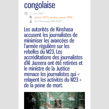
12 Jan 2025
justice
,
M23
,
medias
,
presse
,
RDC
by Christophe RIGAUD