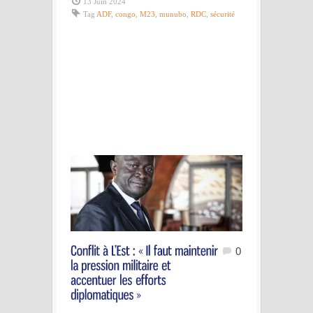
13 Juin 2024
Tag
ADF
,
congo
,
M23
,
munubo
,
RDC
,
sécurité
0