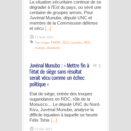
La situation sécuritaire continue de se
dégrader à l’Est du pays, où sévit une
centaine de groupes armés. Pour
Juvénal Munubo, député UNC et
membre de la Commission défense
et sécu
[...]
15 Août 2022
Tag
congo
,
FARDC
,
M23
,
munubo
,
RDC
,
rwanda
,
tshisekedi
1
Etat de siège, entrée des troupes
ougandaises en RDC, rôle de la
Monusco… Le député UNC du Nord-
Kivu, Juvénal Munubo, analyse la
difficile équation à laquelle se heurte
Félix Tshis
[...]
11 Déc 2021