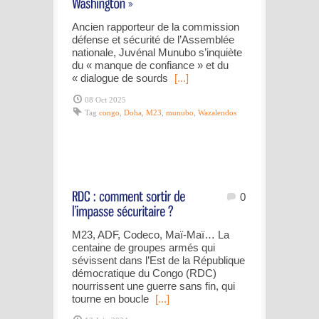
Ancien rapporteur de la commission
défense et sécurité de l’Assemblée
nationale, Juvénal Munubo s’inquiète
du « manque de confiance » et du
« dialogue de sourds
[...]
08 Oct 2025
Tag
congo
,
Doha
,
M23
,
munubo
,
Wazalendos
0
M23, ADF, Codeco, Maï-Maï… La
centaine de groupes armés qui
sévissent dans l’Est de la République
démocratique du Congo (RDC)
nourrissent une guerre sans fin, qui
tourne en boucle
[...]