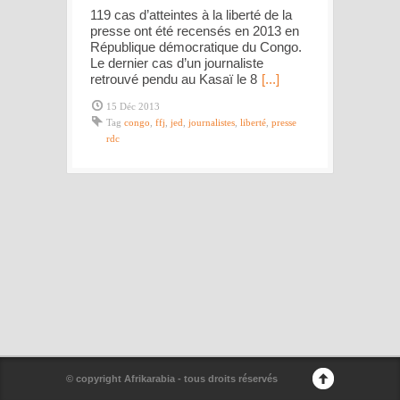
119 cas d’atteintes à la liberté de la
presse ont été recensés en 2013 en
République démocratique du Congo.
Le dernier cas d’un journaliste
retrouvé pendu au Kasaï le 8
[...]
15 Déc 2013
Tag
congo
,
ffj
,
jed
,
journalistes
,
liberté
,
presse
rdc
© copyright Afrikarabia - tous droits réservés