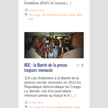
frontières (RSF) et Journa
[...]
23 Août 2015
Tag
congo
,
jed
,
liberté de la presse
,
presse
,
RDC
,
RSF
0
119 cas d’atteintes à la liberté de la
presse ont été recensés en 2013 en
République démocratique du Congo.
Le dernier cas d’un journaliste
retrouvé pendu au Kasaï le 8
[...]
15 Déc 2013
Tag
congo
,
ffj
,
jed
,
journalistes
,
liberté
,
presse