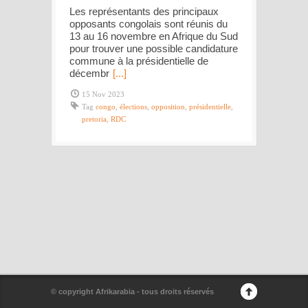
Les représentants des principaux
opposants congolais sont réunis du
13 au 16 novembre en Afrique du Sud
pour trouver une possible candidature
commune à la présidentielle de
décembr
[...]
15 Nov 2023
Tag
congo
,
élections
,
opposition
,
présidentielle
,
pretoria
,
RDC
© copyright Afrikarabia - tous droits réservés