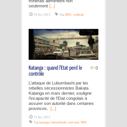
minerais alimentent non
seulement
[...]
26 Avr 2013
Tag
RDC
,
walikale
0
L’attaque de Lubumbashi par les
rebelles sécessionnistes Bakata
Katanga en mars dernier, souligne
l’incapacité de l’Etat congolais à
assurer son autorité dans certaines
provinces.
[...]
21 Avr 2013
Tag
katanga
,
lubumbashi
,
maï-maï
,
RDC