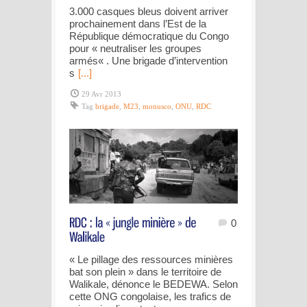
3.000 casques bleus doivent arriver
prochainement dans l’Est de la
République démocratique du Congo
pour « neutraliser les groupes
armés« . Une brigade d’intervention
s
[...]
29 Avr 2013
Tag
brigade
,
M23
,
monusco
,
ONU
,
RDC
0
« Le pillage des ressources minières
bat son plein » dans le territoire de
Walikale, dénonce le BEDEWA. Selon
cette ONG congolaise, les trafics de