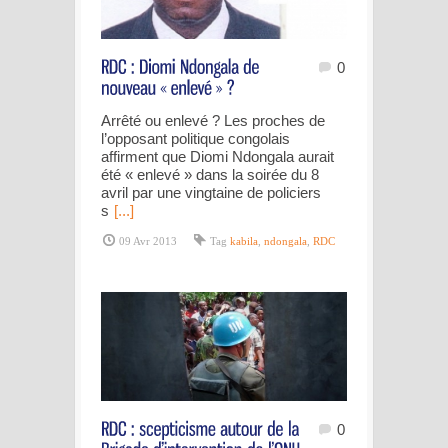
0
Arrêté ou enlevé ? Les proches de
l’opposant politique congolais
affirment que Diomi Ndongala aurait
été « enlevé » dans la soirée du 8
avril par une vingtaine de policiers
s
[...]
09 Avr 2013
Tag
kabila
,
ndongala
,
RDC
0