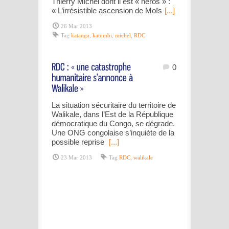
Thierry Michel dont il est « héros » :
« L’irrésistible ascension de Moïs
[...]
26 Mar 2013
Tag
katanga
,
katumbi
,
michel
,
RDC
0
La situation sécuritaire du territoire de
Walikale, dans l’Est de la République
démocratique du Congo, se dégrade.
Une ONG congolaise s’inquiète de la
possible reprise
[...]
23 Mar 2013
Tag
RDC
,
walikale