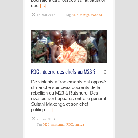
séc
[...]
17 Mar 2013
Tag
M23
,
runiga
,
rwanda
0
De violents affrontements ont opposé
dimanche soir deux courants de la
rébellion du M23 à Rutshuru. Des
rivalités sont apparus entre le général
Sultani Makenga et son chef
politiqu
[...]
25 Fév 2013
Tag
M23
,
makenga
,
RDC
,
runiga