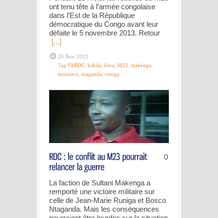
ont tenu tête à l’armée congolaise
dans l’Est de la République
démocratique du Congo avant leur
défaite le 5 novembre 2013. Retour
[...]
26 Nov 2013
Tag
FARDC
,
kabila
,
kivu
,
M23
,
makenga
,
monusco
,
ntaganda
,
runiga
0
La faction de Sultani Makenga a
remporté une victoire militaire sur
celle de Jean-Marie Runiga et Bosco
Ntaganda. Mais les conséquences
pourraient être lourdes sur la situation