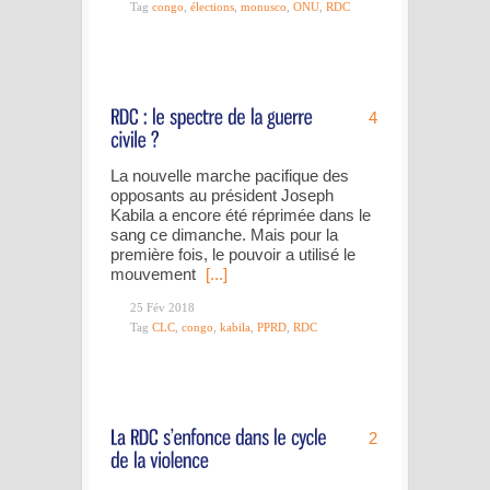
Tag
congo
,
élections
,
monusco
,
ONU
,
RDC
4
La nouvelle marche pacifique des
opposants au président Joseph
Kabila a encore été réprimée dans le
sang ce dimanche. Mais pour la
première fois, le pouvoir a utilisé le
mouvement
[...]
25 Fév 2018
Tag
CLC
,
congo
,
kabila
,
PPRD
,
RDC
2