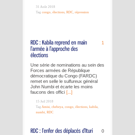
31 Août 2018
Tag
congo
,
élections
,
RDC
,
répression
1
Une série de nominations au sein des
Forces armées de République
démocratique du Congo (FARDC)
remet en selle le sulfureux général
John Numbi et écarte les moins
faucons des offici
[...]
15 Juil 2018
Tag
Amisi
,
chebeya
,
congo
,
élections
,
kabila
,
numbi
,
RDC
0