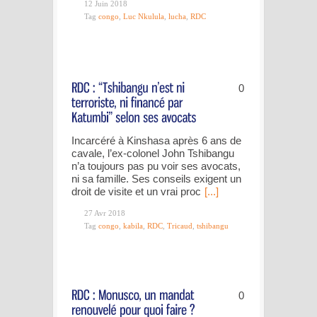
12 Juin 2018
Tag
congo
,
Luc Nkulula
,
lucha
,
RDC
0
Incarcéré à Kinshasa après 6 ans de
cavale, l’ex-colonel John Tshibangu
n’a toujours pas pu voir ses avocats,
ni sa famille. Ses conseils exigent un
droit de visite et un vrai proc
[...]
27 Avr 2018
Tag
congo
,
kabila
,
RDC
,
Tricaud
,
tshibangu
0