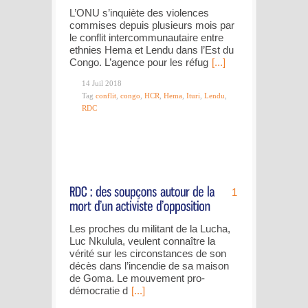
L’ONU s’inquiète des violences
commises depuis plusieurs mois par
le conflit intercommunautaire entre
ethnies Hema et Lendu dans l’Est du
Congo. L’agence pour les réfug
[...]
14 Juil 2018
Tag
conflit
,
congo
,
HCR
,
Hema
,
Ituri
,
Lendu
,
RDC
1
Les proches du militant de la Lucha,
Luc Nkulula, veulent connaître la
vérité sur les circonstances de son
décès dans l’incendie de sa maison
de Goma. Le mouvement pro-
démocratie d
[...]