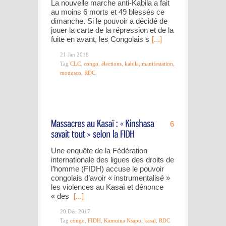
La nouvelle marche anti-Kabila a fait
au moins 6 morts et 49 blessés ce
dimanche. Si le pouvoir a décidé de
jouer la carte de la répression et de la
fuite en avant, les Congolais s
[...]
21 Jan 2018
Tag
CLC
,
congo
,
élections
,
kabila
,
manifestation
,
monusco
,
RDC
6
Une enquête de la Fédération
internationale des ligues des droits de
l’homme (FIDH) accuse le pouvoir
congolais d’avoir « instrumentalisé »
les violences au Kasaï et dénonce
« des
[...]
20 Déc 2017
Tag
congo
,
FIDH
,
Kamuina Nsapu
,
kasaï
,
RDC