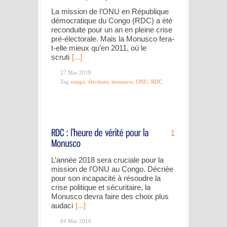
La mission de l’ONU en République
démocratique du Congo (RDC) a été
reconduite pour un an en pleine crise
pré-électorale. Mais la Monusco fera-
t-elle mieux qu’en 2011, où le
scruti
[...]
27 Mar 2018
Tag
congo
,
élections
,
monusco
,
ONU
,
RDC
1
L’année 2018 sera cruciale pour la
mission de l’ONU au Congo. Décriée
pour son incapacité à résoudre la
crise politique et sécuritaire, la
Monusco devra faire des choix plus
audaci
[...]
04 Mar 2018