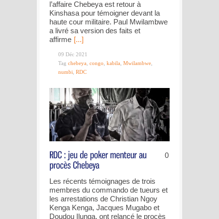
l’affaire Chebeya est retour à
Kinshasa pour témoigner devant la
haute cour militaire. Paul Mwilambwe
a livré sa version des faits et
affirme
[...]
09 Déc 2021
Tag
chebeya
,
congo
,
kabila
,
Mwilambwe
,
numbi
,
RDC
0
Les récents témoignages de trois
membres du commando de tueurs et
les arrestations de Christian Ngoy
Kenga Kenga, Jacques Mugabo et
Doudou Ilunga, ont relancé le procès