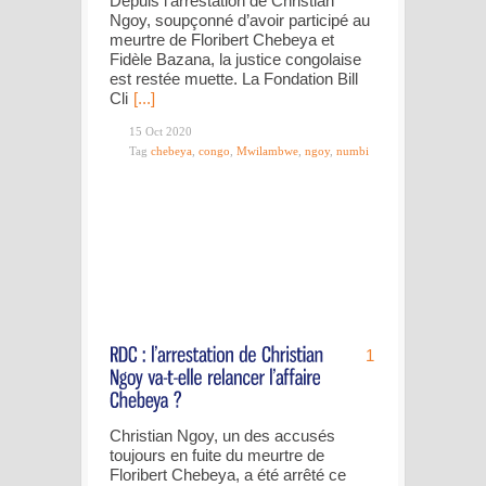
Depuis l’arrestation de Christian
Ngoy, soupçonné d’avoir participé au
meurtre de Floribert Chebeya et
Fidèle Bazana, la justice congolaise
est restée muette. La Fondation Bill
Cli
[...]
15 Oct 2020
Tag
chebeya
,
congo
,
Mwilambwe
,
ngoy
,
numbi
1
Christian Ngoy, un des accusés
toujours en fuite du meurtre de
Floribert Chebeya, a été arrêté ce