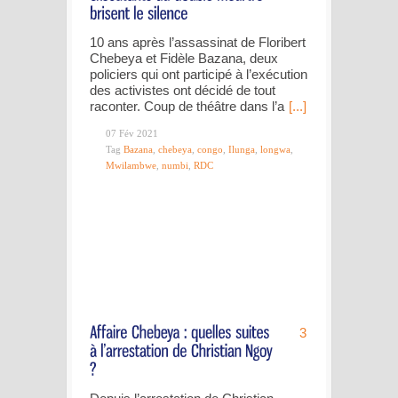
10 ans après l’assassinat de Floribert
Chebeya et Fidèle Bazana, deux
policiers qui ont participé à l’exécution
des activistes ont décidé de tout
raconter. Coup de théâtre dans l’a
[...]
07 Fév 2021
Tag
Bazana
,
chebeya
,
congo
,
Ilunga
,
longwa
,
Mwilambwe
,
numbi
,
RDC
3