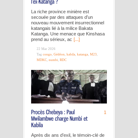
La riche province minière est
secouée par des attaques d’un
nouveau mouvement insurrectionnel
katangais lié à la milice Bakata
Katanga. Une menace que Kinshasa
prend au sérieux, ac
[...]
22 Mar 2026
Tag
congo
,
Gédéon
,
kabila
,
katanga
,
M23
,
MDKC
,
numbi
,
RDC
1
Après dix ans d’exil, le témoin-clé de