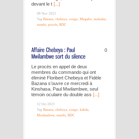
devant le t
[...]
08 Nov 2021
Tag
Bazana
,
chebeya
,
congo
,
Mugabo
,
mukalay
,
numbi
,
procès
,
RDC
0
Le procès en appel de deux
membres du commando qui ont
éliminé Floribert Chebeya et Fidèle
Bazana s’ouvre ce mercredi à
Kinshasa. Paul Mwilambwe, seul
témoin oculaire du double ass
[...]
12 Oct 2021
Tag
Bazana
,
chebeya
,
congo
,
kabila
,
Mwilambwe
,
numbi
,
RDC