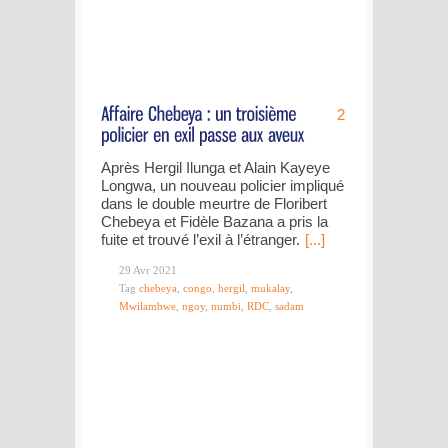
2
Après Hergil Ilunga et Alain Kayeye
Longwa, un nouveau policier impliqué
dans le double meurtre de Floribert
Chebeya et Fidèle Bazana a pris la
fuite et trouvé l’exil à l’étranger.
[...]
29 Avr 2021
Tag
chebeya
,
congo
,
hergil
,
mukalay
,
Mwilambwe
,
ngoy
,
numbi
,
RDC
,
sadam