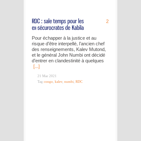
2
Pour échapper à la justice et au
risque d’être interpellé, l’ancien chef
des renseignements, Kalev Mutond,
et le général John Numbi ont décidé
d’entrer en clandestinité à quelques
[...]
21 Mar 2021
Tag
congo
,
kalev
,
numbi
,
RDC