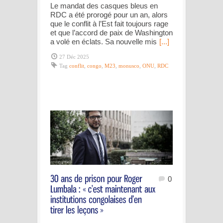
Le mandat des casques bleus en
RDC a été prorogé pour un an, alors
que le conflit à l’Est fait toujours rage
et que l’accord de paix de Washington
a volé en éclats. Sa nouvelle mis
[...]
27 Déc 2025
Tag
conflit
,
congo
,
M23
,
monusco
,
ONU
,
RDC
0