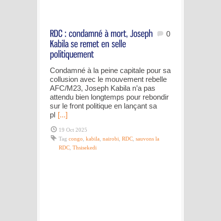
0
Condamné à la peine capitale pour sa
collusion avec le mouvement rebelle
AFC/M23, Joseph Kabila n’a pas
attendu bien longtemps pour rebondir
sur le front politique en lançant sa
pl
[...]
19 Oct 2025
Tag
congo
,
kabila
,
nairobi
,
RDC
,
sauvons la
RDC
,
Thsisekedi