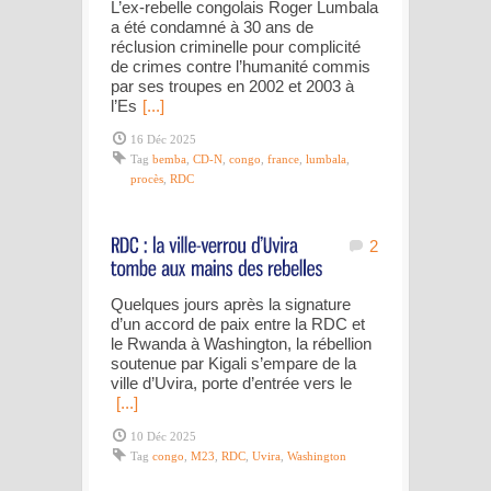
L’ex-rebelle congolais Roger Lumbala
a été condamné à 30 ans de
réclusion criminelle pour complicité
de crimes contre l’humanité commis
par ses troupes en 2002 et 2003 à
l’Es
[...]
16 Déc 2025
Tag
bemba
,
CD-N
,
congo
,
france
,
lumbala
,
procès
,
RDC
2
Quelques jours après la signature
d’un accord de paix entre la RDC et
le Rwanda à Washington, la rébellion
soutenue par Kigali s’empare de la
ville d’Uvira, porte d’entrée vers le
[...]
10 Déc 2025
Tag
congo
,
M23
,
RDC
,
Uvira
,
Washington