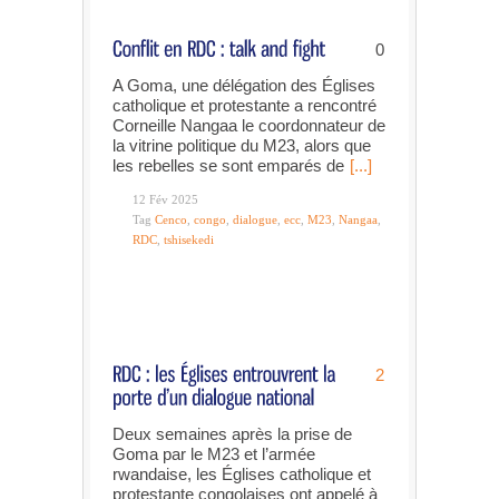
0
A Goma, une délégation des Églises
catholique et protestante a rencontré
Corneille Nangaa le coordonnateur de
la vitrine politique du M23, alors que
les rebelles se sont emparés de
[...]
12 Fév 2025
Tag
Cenco
,
congo
,
dialogue
,
ecc
,
M23
,
Nangaa
,
RDC
,
tshisekedi
2
Deux semaines après la prise de
Goma par le M23 et l’armée
rwandaise, les Églises catholique et
protestante congolaises ont appelé à