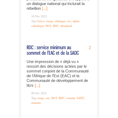
un dialogue national qui inclurait la
rébellion
[...]
10 Fév 2025
Tag
Cenco
,
congo
,
dialogue
,
ecc
,
église
catholique
,
M23
,
RDC
,
tshisekedi
2
Une impression de « déjà vu »
ressort des décisions actées par le
sommet conjoint de la Communauté
de l’Afrique de l’Est (EAC) et la
Communauté de développement de
l&rs
[...]
09 Fév 2025
Tag
congo
,
eac
,
M23
,
RDC
,
rwanda
,
SADC
,
sommet