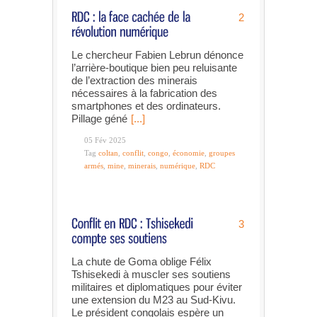
2
Le chercheur Fabien Lebrun dénonce
l’arrière-boutique bien peu reluisante
de l’extraction des minerais
nécessaires à la fabrication des
smartphones et des ordinateurs.
Pillage géné
[...]
05 Fév 2025
Tag
coltan
,
conflit
,
congo
,
économie
,
groupes
armés
,
mine
,
minerais
,
numérique
,
RDC
3
La chute de Goma oblige Félix
Tshisekedi à muscler ses soutiens
militaires et diplomatiques pour éviter
une extension du M23 au Sud-Kivu.
Le président congolais espère un