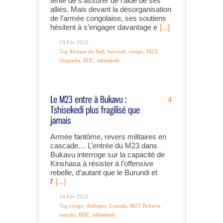
tente de s’assurer de l’aide de ses
alliés. Mais devant la désorganisation
de l’armée congolaise, ses soutiens
hésitent à s’engager davantage e
[...]
19 Fév 2025
Tag
Afrique du Sud
,
burundi
,
congo
,
M23
,
Ouganda
,
RDC
,
tshisekedi
4
Armée fantôme, revers militaires en
cascade… L’entrée du M23 dans
Bukavu interroge sur la capacité de
Kinshasa à résister à l’offensive
rebelle, d’autant que le Burundi et
l’
[...]
16 Fév 2025
Tag
congo
,
dialogue
,
Luanda
,
M23 Bukavu
,
nairobi
,
RDC
,
tshisekedi