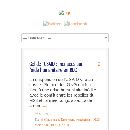
2
La suspension de l’USAID vire au
casse-tête pour les ONG qui font
face à une crise humanitaire inédite
avec le conflit entre les rebelles du
M23 et l’armée congolaise. L’aide
améri
[...]
02 Mar 2025
Tag
conflit
,
congo
,
Etats-unis
,
humanitaire
,
M23
,
MSF
,
ONG
,
RDC
,
USAID