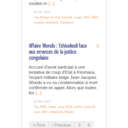
soutien m
[...]
03 Fév 2025
Tag
Afrique du Sud
,
burundi
,
congo
,
M23
,
RDC
,
rwanda
,
tshisekedi
,
Zimbabwe
3
Accusé d’avoir participé à une
tentative de coup d’Etat à Kinshasa,
l’expert militaire belge Jean-Jacques
Wondo a vu sa condamnation à mort
confirmée en appel. Alors que toutes
les
[...]
02 Fév 2025
Tag
ANR
,
congo
,
coup d'Etat
,
justice
,
peine de
mort
,
RDC
,
tshisekedi
,
Wondo
« First
‹ Previous
5
6