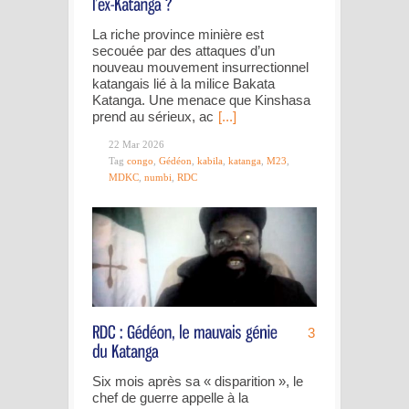
La riche province minière est
secouée par des attaques d’un
nouveau mouvement insurrectionnel
katangais lié à la milice Bakata
Katanga. Une menace que Kinshasa
prend au sérieux, ac
[...]
22 Mar 2026
Tag
congo
,
Gédéon
,
kabila
,
katanga
,
M23
,
MDKC
,
numbi
,
RDC
3
Six mois après sa « disparition », le
chef de guerre appelle à la