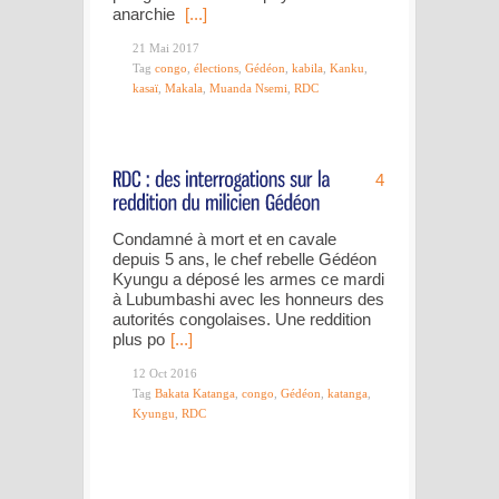
anarchie
[...]
21 Mai 2017
Tag
congo
,
élections
,
Gédéon
,
kabila
,
Kanku
,
kasaï
,
Makala
,
Muanda Nsemi
,
RDC
4
Condamné à mort et en cavale
depuis 5 ans, le chef rebelle Gédéon
Kyungu a déposé les armes ce mardi
à Lubumbashi avec les honneurs des
autorités congolaises. Une reddition
plus po
[...]
12 Oct 2016
Tag
Bakata Katanga
,
congo
,
Gédéon
,
katanga
,
Kyungu
,
RDC