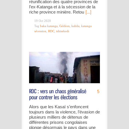
réunification des quatre provinces de
l’ex-Katanga et à la sécession de la
riche province minière. Retou
[...]
19 Oct 2020
Tag
baka katanga
,
Gédéon
,
kabila
,
katanga
sécession
,
RDC
,
tshisekedi
5
Alors que les Kasaï s’enfoncent
toujours dans la violence, l’évasion de
plusieurs milliers de détenus de
différentes prisons congolaises
plonge désormais le pays dans une