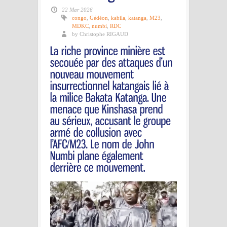
22 Mar 2026
congo
,
Gédéon
,
kabila
,
katanga
,
M23
,
MDKC
,
numbi
,
RDC
by Christophe RIGAUD