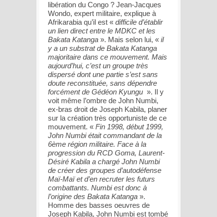
libération du Congo ? Jean-Jacques
Wondo, expert militaire, explique à
Afrikarabia qu’il est «
difficile d’établir
un lien direct entre le MDKC et les
Bakata Katanga
». Mais selon lui, «
il
y a un substrat de Bakata Katanga
majoritaire dans ce mouvement. Mais
aujourd’hui, c’est un groupe très
dispersé dont une partie s’est sans
doute reconstituée, sans dépendre
forcément de Gédéon Kyungu
». Il y
voit même l’ombre de John Numbi,
ex-bras droit de Joseph Kabila, planer
sur la création très opportuniste de ce
mouvement. «
Fin 1998, début 1999,
John Numbi était commandant de la
6ème région militaire. Face à la
progression du RCD Goma, Laurent-
Désiré Kabila a chargé John Numbi
de créer des groupes d’autodéfense
Maï-Maï et d’en recruter les futurs
combattants. Numbi est donc à
l’origine des Bakata Katanga
».
Homme des basses oeuvres de
Joseph Kabila, John Numbi est tombé