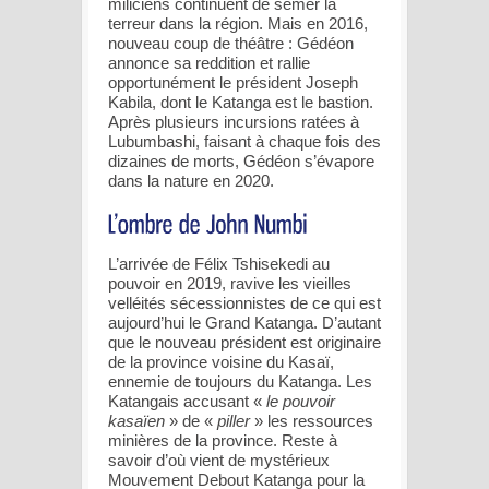
miliciens continuent de semer la
terreur dans la région. Mais en 2016,
nouveau coup de théâtre : Gédéon
annonce sa reddition et rallie
opportunément le président Joseph
Kabila, dont le Katanga est le bastion.
Après plusieurs incursions ratées à
Lubumbashi, faisant à chaque fois des
dizaines de morts, Gédéon s’évapore
dans la nature en 2020.
L’arrivée de Félix Tshisekedi au
pouvoir en 2019, ravive les vieilles
velléités sécessionnistes de ce qui est
aujourd’hui le Grand Katanga. D’autant
que le nouveau président est originaire
de la province voisine du Kasaï,
ennemie de toujours du Katanga. Les
Katangais accusant «
le pouvoir
kasaïen
» de «
piller
» les ressources
minières de la province. Reste à
savoir d’où vient de mystérieux
Mouvement Debout Katanga pour la