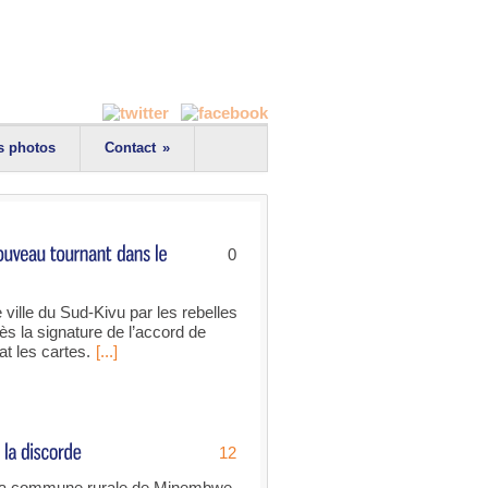
s photos
Contact
»
0
 ville du Sud-Kivu par les rebelles
s la signature de l’accord de
at les cartes.
[...]
12
e la commune rurale de Minembwe