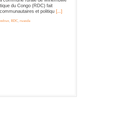
atique du Congo (RDC) fait
 communautaires et politiqu
[...]
embwe
,
RDC
,
rwanda