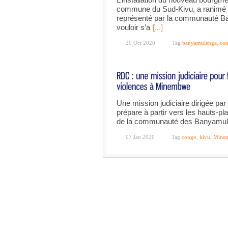
commune du Sud-Kivu, a ranimé l
représenté par la communauté 
vouloir s’a
[...]
20 Oct 2020
Tag
banyamulenga
,
co
Une mission judiciaire dirigée pa
prépare à partir vers les hauts-p
de la communauté des Banyamulen
07 Jan 2020
Tag
congo
,
kivu
,
Mine