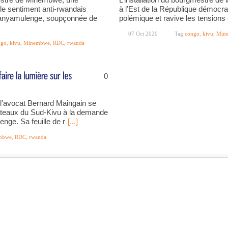
e sentiment anti-rwandais
à l’Est de la République démocr
Banyamulenge, soupçonnée de
polémique et ravive les tensions
07 Oct 2020
Tag
congo
,
kivu
,
Min
ngo
,
kivu
,
Minembwe
,
RDC
,
rwanda
0
r l’avocat Bernard Maingain se
lateaux du Sud-Kivu à la demande
ge. Sa feuille de r
[...]
mbwe
,
RDC
,
rwanda