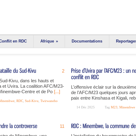
Conflit en RDC
Afrique
»
Documentations
Reportage
2
Sud-Kivu, dans les hauts et
et Uvira. La coalition AFC/M23-
L’offensive éclair sur la deuxième
e Minembwe-Centre et de Po
[...]
de l’AFC/M23 quelques jours aprè
paix entre Kinshasa et Kigali, reb
Minembwe
,
RDC
,
Sud-Kivu
,
Twirwaneho
14 Déc 2025
Tag
M23
,
Minembwe
11
mestre de Minembwe, une
L’installation du bourgmestre d