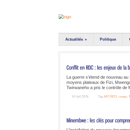
Actualités
»
Politique
La guerre s’étend de nouveau au 
moyens plateaux de Fizi, Mwenga 
Twirwaneho a pris le contrôle d
16 Juil 2026
Tag
AFC/M23
,
congo
,
L’installation du nouveau bourg