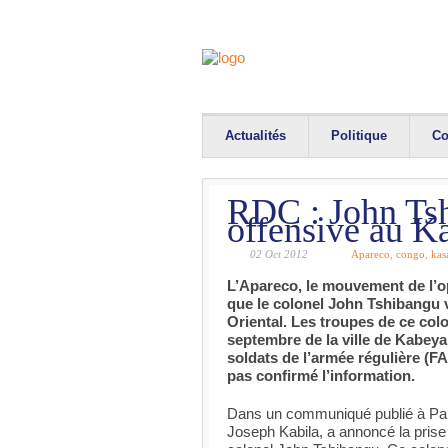
Actualités
Politique
Co
RDC : John Tsh
offensive au K
02 Oct 2012
Apareco
,
congo
,
kas
L’Apareco, le mouvement de l’
que le colonel John Tshibangu v
Oriental. Les troupes de ce col
septembre de la ville de Kabeya
soldats de l’armée régulière (FA
pas confirmé l’information.
Dans un communiqué publié à Par
Joseph Kabila, a annoncé la pris