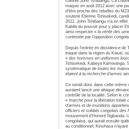
colonel John Tshibangu. Ce colonel 
maquis en août 2012 avec une pa
d’être proche des rebelles du M23
soutenir Etienne Tshisekedi, can
2011. John Tshibangu n’a en effet
Kabila du pouvoir pour y placer E
ainsi respecter «
la vérité des urn
contestée par l’opposition congola
Depuis l’entrée en dissidence de 
traque dans la région du Kasaï, où
«
des hommes en uniformes lour
Tshisekedi, Kabeya Kamwanga. S
systématique de toutes les maisons
étaient à la recherche d’armes ai
Ce serait donc dans cette même 
auraient lancé une attaque dimanc
contrôle de la localité. Selon le 
«
marche pour la libération total
d’armes et de munitions appartena
officiers et soldats congolais des
mouvement d’Honoré Ngbanda. Un p
congolaise, qui aurait ensuite quitt
au conditionnel, Kinshasa n’ayant 