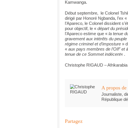
Kamwanga.
Début septembre, le Colonel Tshib
dirigé par Honoré Ngbanda, l’ex «
l’Apareco, le Colonel dissident s’
pour objectif, le «
départ du présid
l’Apareco estime que «
la tenue d
gravement aux intérêts du peuple c
régime criminel et d’imposture
» d
«
aux pays membres de l’OIF et à l
tenue de ce Sommet indécent
« .
Christophe RIGAUD – Afrikarabia
A propos de 
Journaliste, di
République dé
Partagez