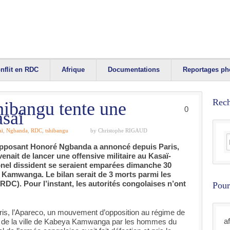
nflit en RDC
Afrique
Documentations
Reportages ph
Rech
ibangu tente une
0
asaï
aï
,
Ngbanda
,
RDC
,
tshibangu
by Christophe RIGAUD
opposant Honoré Ngbanda a annoncé depuis Paris,
enait de lancer une offensive militaire au Kasaï-
onel dissident se seraient emparées dimanche 30
 Kamwanga. Le bilan serait de 3 morts parmi les
RDC). Pour l’instant, les autorités congolaises n’ont
Pour
is, l’Apareco, un mouvement d’opposition au régime de
a
e de la ville de Kabeya Kamwanga par les hommes du