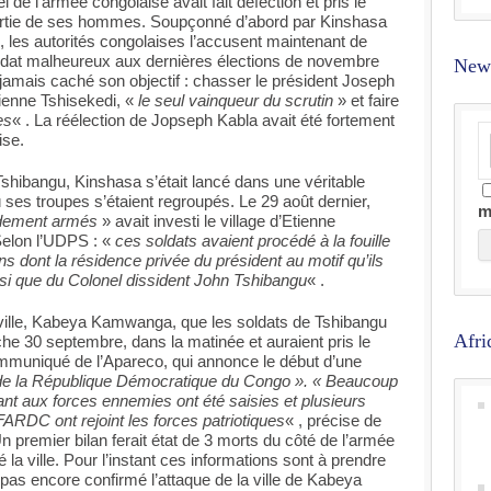
de l’armée congolaise avait fait défection et pris le
rtie de ses hommes. Soupçonné d’abord par Kinshasa
, les autorités congolaises l’accusent maintenant de
didat malheureux aux dernières élections de novembre
News
 jamais caché son objectif : chasser le président Joseph
tienne Tshisekedi, «
le seul vainqueur du scrutin
» et faire
es
« . La réélection de Jopseph Kabla avait été fortement
ise.
Tshibangu, Kinshasa s’était lancé dans une véritable
 ses troupes s’étaient regroupés. Le 29 août dernier,
m
dement armés
» avait investi le village d’Etienne
elon l’UDPS : «
ces soldats avaient procédé à la fouille
 dont la résidence privée du président au motif qu’ils
nsi que du Colonel dissident John Tshibangu
« .
ville, Kabeya Kamwanga, que les soldats de Tshibangu
Afri
he 30 septembre, dans la matinée et auraient pris le
communiqué de l’Apareco, qui annonce le début d’une
e de la République Démocratique du Congo ». « Beaucoup
nt aux forces ennemies ont été saisies et plusieurs
 FARDC ont rejoint les forces patriotiques
« , précise de
remier bilan ferait état de 3 morts du côté de l’armée
é la ville. Pour l’instant ces informations sont à prendre
pas encore confirmé l’attaque de la ville de Kabeya