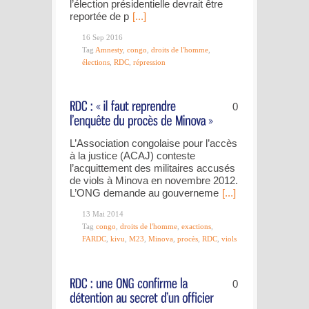
l’élection présidentielle devrait être
reportée de p
[...]
16 Sep 2016
Tag
Amnesty
,
congo
,
droits de l'homme
,
élections
,
RDC
,
répression
0
L’Association congolaise pour l’accès
à la justice (ACAJ) conteste
l’acquittement des militaires accusés
de viols à Minova en novembre 2012.
L’ONG demande au gouverneme
[...]
13 Mai 2014
Tag
congo
,
droits de l'homme
,
exactions
,
FARDC
,
kivu
,
M23
,
Minova
,
procès
,
RDC
,
viols
0