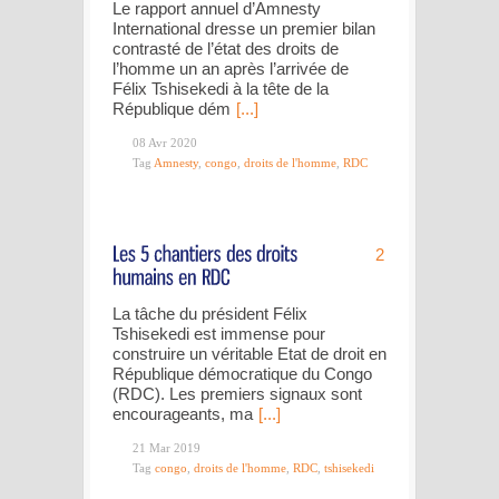
Le rapport annuel d’Amnesty
International dresse un premier bilan
contrasté de l’état des droits de
l’homme un an après l’arrivée de
Félix Tshisekedi à la tête de la
République dém
[...]
08 Avr 2020
Tag
Amnesty
,
congo
,
droits de l'homme
,
RDC
2
La tâche du président Félix
Tshisekedi est immense pour
construire un véritable Etat de droit en
République démocratique du Congo
(RDC). Les premiers signaux sont
encourageants, ma
[...]
21 Mar 2019
Tag
congo
,
droits de l'homme
,
RDC
,
tshisekedi