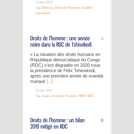
14 Avr 2023
Tag
Djibouti
,
droits de l'homme
,
Guelleh
,
opposition
3
« La situation des droits humains en
République démocratique du Congo
(RDC) s’est dégradée en 2020 sous
la présidence de Félix Tshisekedi,
après une première année de mandat
marqué
[...]
14 Jan 2021
Tag
congo
,
droits de l'homme
,
HRW
,
RDC
0