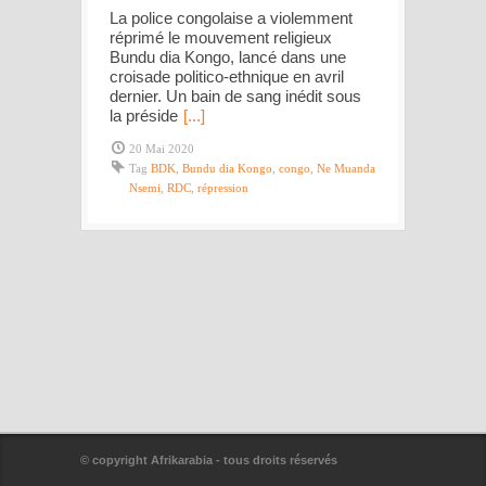
La police congolaise a violemment
réprimé le mouvement religieux
Bundu dia Kongo, lancé dans une
croisade politico-ethnique en avril
dernier. Un bain de sang inédit sous
la préside
[...]
20 Mai 2020
Tag
BDK
,
Bundu dia Kongo
,
congo
,
Ne Muanda
Nsemi
,
RDC
,
répression
© copyright Afrikarabia - tous droits réservés