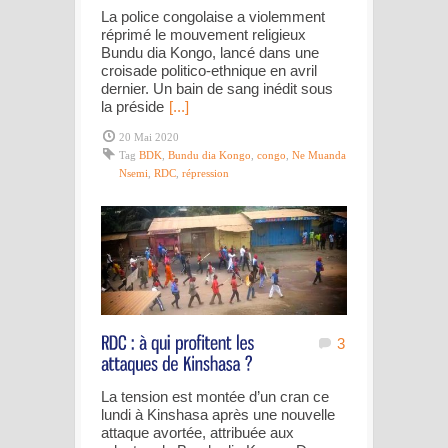
La police congolaise a violemment
réprimé le mouvement religieux
Bundu dia Kongo, lancé dans une
croisade politico-ethnique en avril
dernier. Un bain de sang inédit sous
la préside
[...]
20 Mai 2020
Tag
BDK
,
Bundu dia Kongo
,
congo
,
Ne Muanda
Nsemi
,
RDC
,
répression
3
La tension est montée d’un cran ce
lundi à Kinshasa après une nouvelle
attaque avortée, attribuée aux