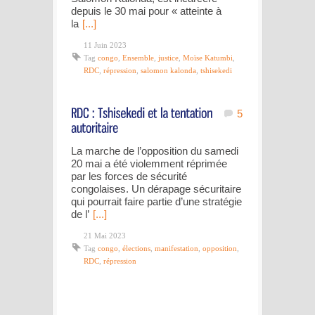
depuis le 30 mai pour « atteinte à
la
[...]
11 Juin 2023
Tag
congo
,
Ensemble
,
justice
,
Moïse Katumbi
,
RDC
,
répression
,
salomon kalonda
,
tshisekedi
5
La marche de l’opposition du samedi
20 mai a été violemment réprimée
par les forces de sécurité
congolaises. Un dérapage sécuritaire
qui pourrait faire partie d’une stratégie
de l’
[...]
21 Mai 2023
Tag
congo
,
élections
,
manifestation
,
opposition
,
RDC
,
répression