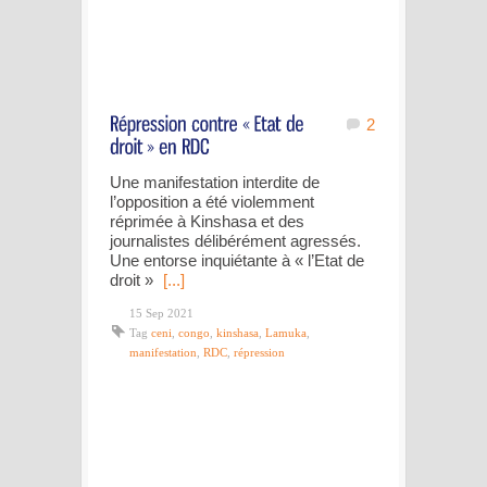
2
Une manifestation interdite de
l’opposition a été violemment
réprimée à Kinshasa et des
journalistes délibérément agressés.
Une entorse inquiétante à « l’Etat de
droit »
[...]
15 Sep 2021
Tag
ceni
,
congo
,
kinshasa
,
Lamuka
,
manifestation
,
RDC
,
répression