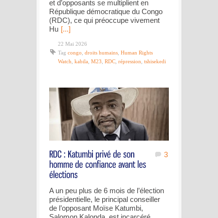
et d’opposants se multiplient en
République démocratique du Congo
(RDC), ce qui préoccupe vivement
Hu
[...]
22 Mai 2026
Tag
congo
,
droits humains
,
Human Rights
Watch
,
kabila
,
M23
,
RDC
,
répression
,
tshisekedi
3
A un peu plus de 6 mois de l’élection
présidentielle, le principal conseiller
de l’opposant Moïse Katumbi,
Salomon Kalonda, est incarcéré