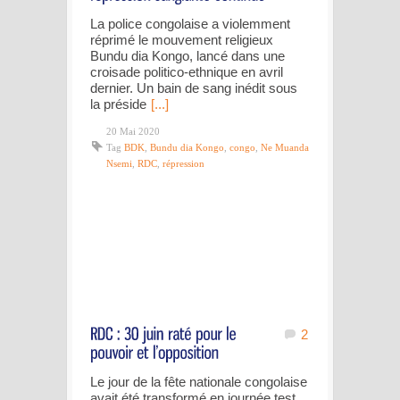
La police congolaise a violemment
réprimé le mouvement religieux
Bundu dia Kongo, lancé dans une
croisade politico-ethnique en avril
dernier. Un bain de sang inédit sous
la préside
[...]
20 Mai 2020
Tag
BDK
,
Bundu dia Kongo
,
congo
,
Ne Muanda
Nsemi
,
RDC
,
répression
2
Le jour de la fête nationale congolaise
avait été transformé en journée test