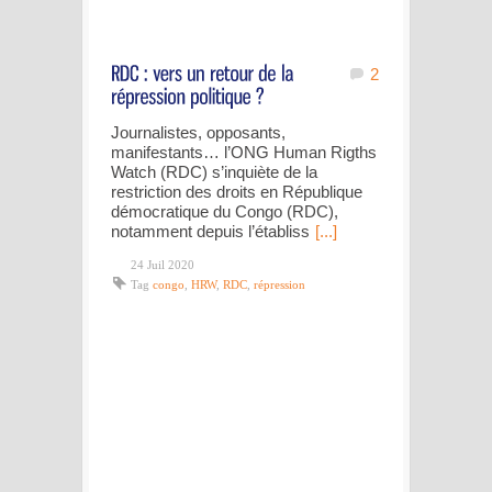
2
Journalistes, opposants,
manifestants… l’ONG Human Rigths
Watch (RDC) s’inquiète de la
restriction des droits en République
démocratique du Congo (RDC),
notamment depuis l’établiss
[...]
24 Juil 2020
Tag
congo
,
HRW
,
RDC
,
répression