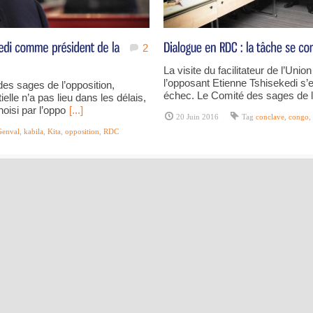
2
La visite du facilitateur de l’Uni
l’opposant Etienne Tshisekedi s’e
es sages de l’opposition,
échec. Le Comité des sages de l’
ielle n’a pas lieu dans les délais,
hoisi par l’oppo
[...]
20 Juin 2016
Tag
conclave
,
congo
,
Genval
,
kabila
,
Kita
,
opposition
,
RDC