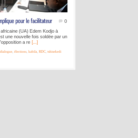
0
on africaine (UA) Edem Kodjo à
st une nouvelle fois soldée par un
opposition a re
[...]
dialogue
,
élections
,
kabila
,
RDC
,
tshisekedi