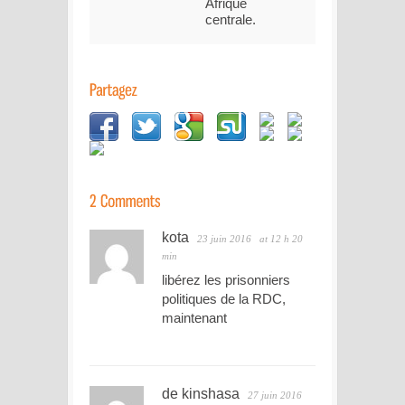
Afrique
centrale.
kota
23 juin 2016
at 12 h 20
min
libérez les prisonniers
politiques de la RDC,
maintenant
de kinshasa
27 juin 2016