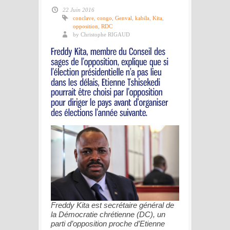
22 Juin 2016
conclave
,
congo
,
Genval
,
kabila
,
Kita
,
opposition
,
RDC
by Christophe RIGAUD
Freddy Kita est secrétaire général de
la Démocratie chrétienne (DC), un
parti d’opposition proche d’Etienne