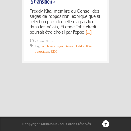
Freddy Kita, membre du Conseil des
sages de l’opposition, explique que si
l’élection présidentielle n’a pas lieu
dans les délais, Etienne Tshisekedi
pourrait être choisi par l’oppo
[...]
22 Juin 2016
Tag
conclave
,
congo
,
Genval
,
kabila
,
Kita
,
opposition
,
RDC
© copyright Afrikarabia - tous droits réservés