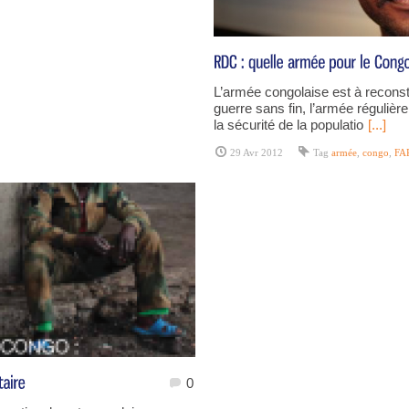
L’armée congolaise est à reconst
guerre sans fin, l’armée régulièr
la sécurité de la populatio
[...]
29 Avr 2012
Tag
armée
,
congo
,
FA
0