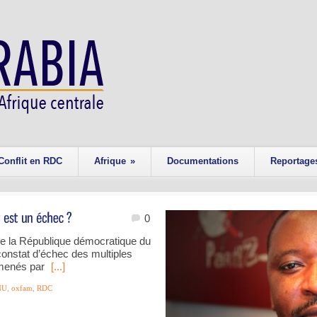
Conflit en RDC
Afrique
»
Documentations
Reportage
0
 de la République démocratique du
nstat d’échec des multiples
 menés par
[...]
NU
,
oxfam
,
RDC