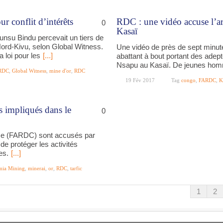
r conflit d’intérêts
RDC : une vidéo accuse l’a
0
Kasaï
unsu Bindu percevait un tiers de
Nord-Kivu, selon Global Witness.
Une vidéo de près de sept minute
a loi pour les
[...]
abattant à bout portant des adep
Nsapu au Kasaï. De jeunes ho
RDC
,
Global Witness
,
mine d'or
,
RDC
19 Fév 2017
Tag
congo
,
FARDC
,
K
s impliqués dans le
0
ise (FARDC) sont accusés par
 de protéger les activités
es.
[...]
mia Mining
,
minerai
,
or
,
RDC
,
tarfic
1
2