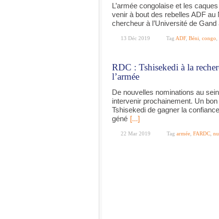
L’armée congolaise et les caques
venir à bout des rebelles ADF au 
chercheur à l’Université de Gand 
13 Déc 2019
Tag
ADF
,
Béni
,
congo
,
RDC : Tshisekedi à la recher
l’armée
De nouvelles nominations au sei
intervenir prochainement. Un bon
Tshisekedi de gagner la confiance 
géné
[...]
22 Mar 2019
Tag
armée
,
FARDC
,
nu