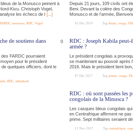
 bleus de la Monusco peinent à
Depuis 21 jours, 109 civils ont é
Nord-Kivu. Christoph Vogel,
Beni. Devant la colère des Congo
analyse les échecs de l
[...]
Monusco et de l’armée, Bienven
FARDC
,
monusco
,
RDC
,
Vogel
01 Déc 2019
Tag
Amisi
,
congo
,
FA
che de soutiens dans
RDC : Joseph Kabila peut-i
0
armée ?
n des FARDC pourraient
Le président congolais a provoqu
 moyen pour le président
se maintenant au pouvoir après l
de quelques officiers, dont le
2016. Mais le président tient bo
07 Déc 2017
Tag
armée
,
congo
,
FA
mbi
,
RDC
,
tshisekedi
RDC : où sont passées les p
congolais de la Minusca ?
Les casques bleus congolais qui 
en Centrafrique affirment ne pas a
prime. Sept militaires seraient d
11 Nov 2017
Tag
centrafrique
,
con