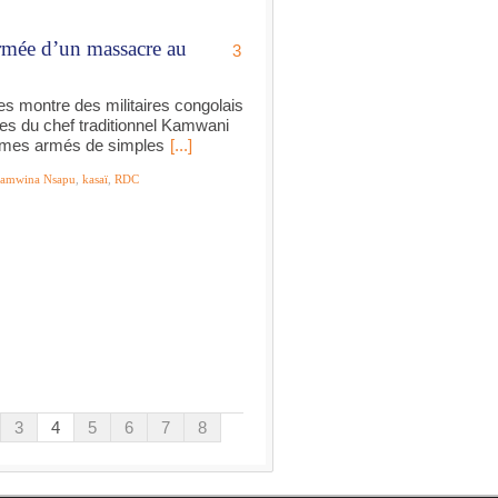
rmée d’un massacre au
3
s montre des militaires congolais
tes du chef traditionnel Kamwani
mmes armés de simples
[...]
amwina Nsapu
,
kasaï
,
RDC
3
4
5
6
7
8