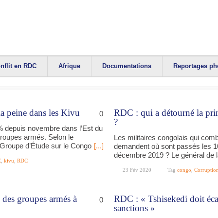
nflit en RDC
Afrique
Documentations
Reportages ph
a peine dans les Kivu
RDC : qui a détourné la p
0
?
 depuis novembre dans l’Est du
 groupes armés. Selon le
Les militaires congolais qui comb
 Groupe d’Étude sur le Congo
[...]
demandent où sont passés les 1
décembre 2019 ? Le général de l
C
,
kivu
,
RDC
23 Fév 2020
Tag
congo
,
Corruptio
n des groupes armés à
RDC : « Tshisekedi doit éca
0
sanctions »