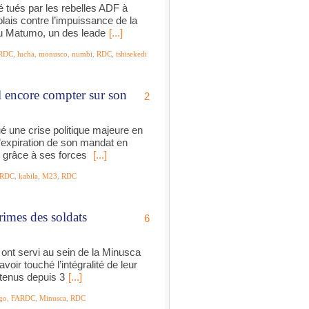
té tués par les rebelles ADF à
lais contre l’impuissance de la
u Matumo, un des leade
[...]
RDC
,
lucha
,
monusco
,
numbi
,
RDC
,
tshisekedi
l encore compter sur son
2
é une crise politique majeure en
’expiration de son mandat en
n, grâce à ses forces
[...]
RDC
,
kabila
,
M23
,
RDC
rimes des soldats
6
ont servi au sein de la Minusca
voir touché l’intégralité de leur
étenus depuis 3
[...]
go
,
FARDC
,
Minusca
,
RDC