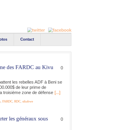
otos
Contact
rime des FARDC au Kivu
0
attent les rebelles ADF à Beni se
00.000$ de leur prime de
a troisième zone de défense
[...]
n
,
FARDC
,
RDC
,
sikabwe
rter les généraux sous
0