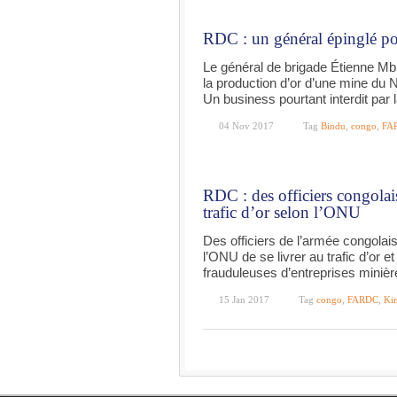
RDC : un général épinglé pou
Le général de brigade Étienne Mb
la production d’or d’une mine du 
Un business pourtant interdit par l
04 Nov 2017
Tag
Bindu
,
congo
,
FA
RDC : des officiers congolai
trafic d’or selon l’ONU
Des officiers de l’armée congola
l’ONU de se livrer au trafic d’or et
frauduleuses d’entreprises minièr
15 Jan 2017
Tag
congo
,
FARDC
,
Ki