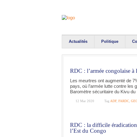
Actualités
Politique
Co
RDC : l’armée congolaise à l
Les meurtres ont augmenté de 7%
pays, où l’armée lutte contre les
Baromètre sécuritaire du Kivu du
12 Mar 2020
Tag
ADF
,
FARDC
,
GE
RDC : la difficile éradicatio
l’Est du Congo