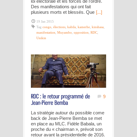
loi électorale et les forces de l’ordre.
Des manifestations qui ont fait
plusieurs morts et blessés. Que
[...]
19 Jan 2015
Tag
congo
,
élections
,
kabila
,
kamerhe
,
kinshasa
,
manifestation
,
Muyambo
,
opposition
,
RDC
,
Unikin
9
La stratégie autour du possible come
back de Jean-Pierre Bemba se met
en place au MLC. Fidèle Babala, un
proche du « chairman », prévoit son
retour avant la présidentielle de 2016.