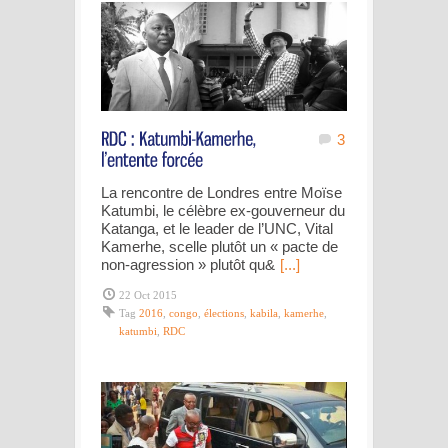
3
La rencontre de Londres entre Moïse
Katumbi, le célèbre ex-gouverneur du
Katanga, et le leader de l’UNC, Vital
Kamerhe, scelle plutôt un « pacte de
non-agression » plutôt qu&
[...]
22 Oct 2015
Tag
2016
,
congo
,
élections
,
kabila
,
kamerhe
,
katumbi
,
RDC