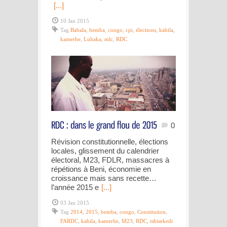
[...]
10 Jan 2015
Tag
Babala
,
bemba
,
congo
,
cpi
,
élections
,
kabila
,
kamerhe
,
Luhaka
,
mlc
,
RDC
0
Révision constitutionnelle, élections
locales, glissement du calendrier
électoral, M23, FDLR, massacres à
répétions à Beni, économie en
croissance mais sans recette…
l’année 2015 e
[...]
03 Jan 2015
Tag
2014
,
2015
,
bemba
,
congo
,
Constitution
,
FARDC
,
kabila
,
kamerhe
,
M23
,
RDC
,
tshisekedi