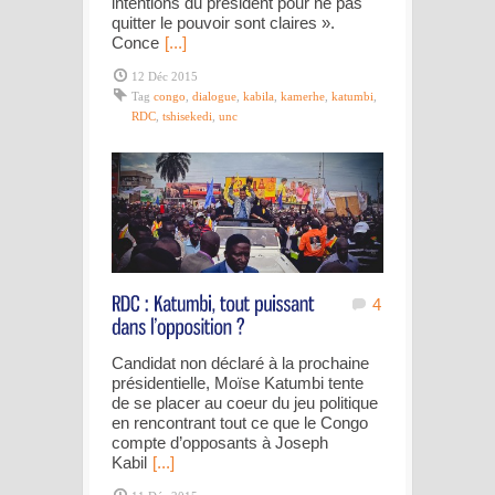
intentions du président pour ne pas
quitter le pouvoir sont claires ».
Conce
[...]
12 Déc 2015
Tag
congo
,
dialogue
,
kabila
,
kamerhe
,
katumbi
,
RDC
,
tshisekedi
,
unc
4
Candidat non déclaré à la prochaine
présidentielle, Moïse Katumbi tente
de se placer au coeur du jeu politique
en rencontrant tout ce que le Congo
compte d’opposants à Joseph
Kabil
[...]