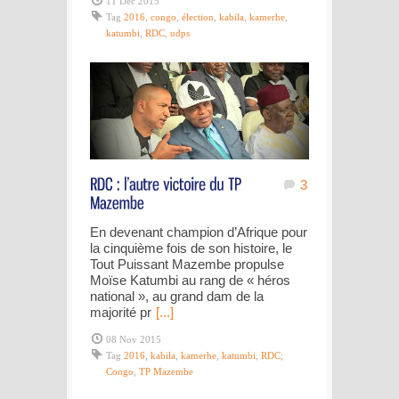
11 Déc 2015
Tag
2016
,
congo
,
élection
,
kabila
,
kamerhe
,
katumbi
,
RDC
,
udps
3
En devenant champion d’Afrique pour
la cinquième fois de son histoire, le
Tout Puissant Mazembe propulse
Moïse Katumbi au rang de « héros
national », au grand dam de la
majorité pr
[...]
08 Nov 2015
Tag
2016
,
kabila
,
kamerhe
,
katumbi
,
RDC;
Congo
,
TP Mazembe