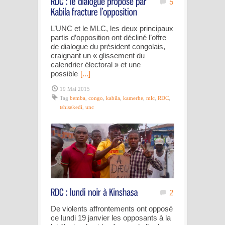
5
L’UNC et le MLC, les deux principaux
partis d’opposition ont décliné l’offre
de dialogue du président congolais,
craignant un « glissement du
calendrier électoral » et une
possible
[...]
19 Mai 2015
Tag
bemba
,
congo
,
kabila
,
kamerhe
,
mlc
,
RDC
,
tshisekedi
,
unc
2
De violents affrontements ont opposé
ce lundi 19 janvier les opposants à la