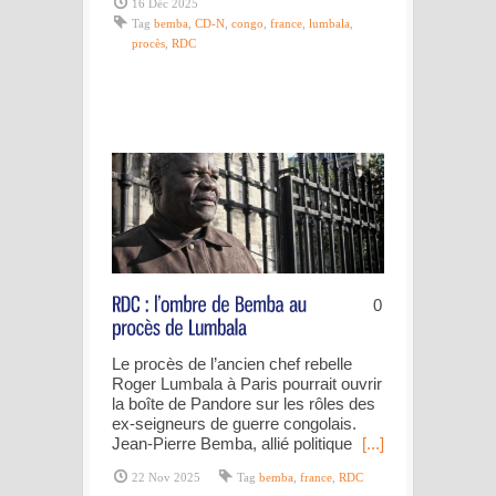
16 Déc 2025
Tag
bemba
,
CD-N
,
congo
,
france
,
lumbala
,
procès
,
RDC
0
Le procès de l’ancien chef rebelle
Roger Lumbala à Paris pourrait ouvrir
la boîte de Pandore sur les rôles des
ex-seigneurs de guerre congolais.
Jean-Pierre Bemba, allié politique
[...]
22 Nov 2025
Tag
bemba
,
france
,
RDC