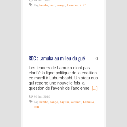
14 Juil 2020
Tag
bemba
,
ceni
,
congo
,
Lamuka
,
RDC
0
Les leaders de Lamuka n’ont pas
clarifié la ligne politique de la coalition
ce mardi à Lubumbashi. Un statu quo
qui reporte une nouvelle fois la
question de l’avenir de l’ancienne
[...]
30 Juil 2019
Tag
bemba
,
congo
,
Fayulu
,
katumbi
,
Lamuka
,
RDC