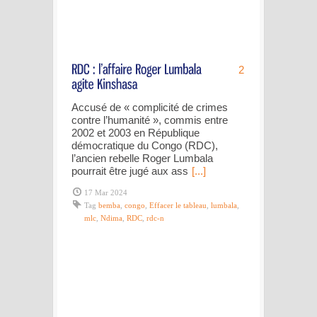
2
Accusé de « complicité de crimes
contre l’humanité », commis entre
2002 et 2003 en République
démocratique du Congo (RDC),
l’ancien rebelle Roger Lumbala
pourrait être jugé aux ass
[...]
17 Mar 2024
Tag
bemba
,
congo
,
Effacer le tableau
,
lumbala
,
mlc
,
Ndima
,
RDC
,
rdc-n