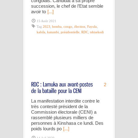
congolais. Candidat à sa propre
succession, le chef de l’Etat semble
avoir to
[...]
15 Août 2021
Tag
2023
,
bemba
,
congo
,
élection
,
Fayulu
,
kabila
,
katumbi
,
présidentielle
,
RDC
,
tshisekedi
2
La manifestation interdite contre le
très contesté président de la
Commission électorale (CENI) a
rassemblé plusieurs milliers de
personnes à Kinshasa ce lundi. Des
poids lourds po
[...]