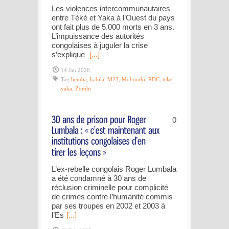
Les violences intercommunautaires
entre Téké et Yaka à l’Ouest du pays
ont fait plus de 5.000 morts en 3 ans.
L’impuissance des autorités
congolaises à juguler la crise
s’explique
[...]
14 Jan 2026
Tag
bemba
,
kabila
,
M23
,
Mobondo
,
RDC
,
teke
,
yaka
,
Zombi
0
L’ex-rebelle congolais Roger Lumbala
a été condamné à 30 ans de
réclusion criminelle pour complicité
de crimes contre l’humanité commis
par ses troupes en 2002 et 2003 à
l’Es
[...]