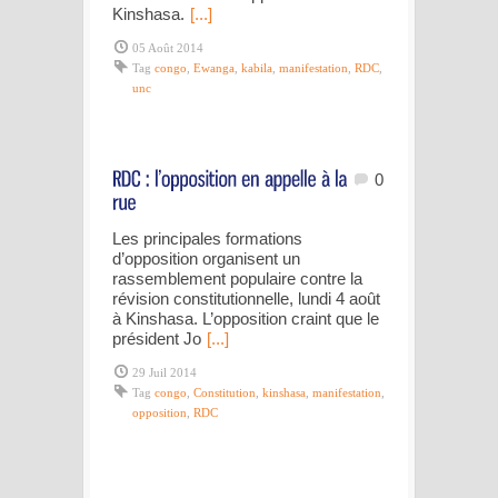
Kinshasa.
[...]
05 Août 2014
Tag
congo
,
Ewanga
,
kabila
,
manifestation
,
RDC
,
unc
0
Les principales formations
d’opposition organisent un
rassemblement populaire contre la
révision constitutionnelle, lundi 4 août
à Kinshasa. L’opposition craint que le
président Jo
[...]
29 Juil 2014
Tag
congo
,
Constitution
,
kinshasa
,
manifestation
,
opposition
,
RDC