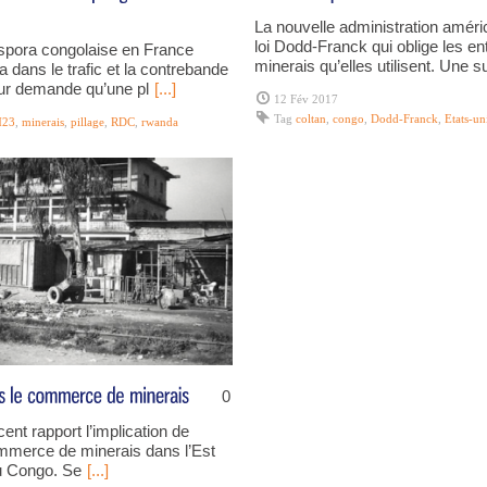
La nouvelle administration amér
loi Dodd-Franck qui oblige les ent
aspora congolaise en France
minerais qu’elles utilisent. Une s
 dans le trafic et la contrebande
eur demande qu’une pl
[...]
12 Fév 2017
Tag
coltan
,
congo
,
Dodd-Franck
,
Etats-un
23
,
minerais
,
pillage
,
RDC
,
rwanda
0
ent rapport l’implication de
ommerce de minerais dans l’Est
u Congo. Se
[...]