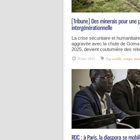
La crise sécuritaire et humanitaire,
aggravée avec la chute de Goma e
2025, devient coutumière des reb
26 Avr 2025
Tag
conflit
,
congo
,
min