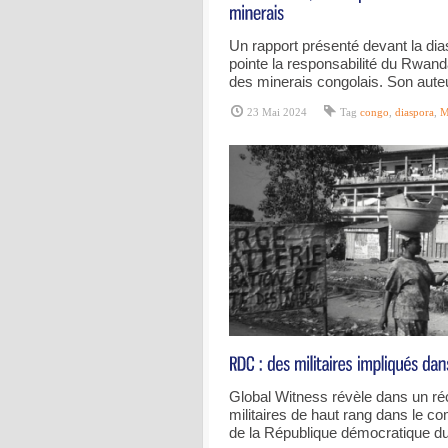
Un rapport présenté devant la di
pointe la responsabilité du Rwanda
des minerais congolais. Son aut
23 Mai 2024
Tag
congo
,
diaspora
,
M
Global Witness révèle dans un réc
militaires de haut rang dans le c
de la République démocratique d