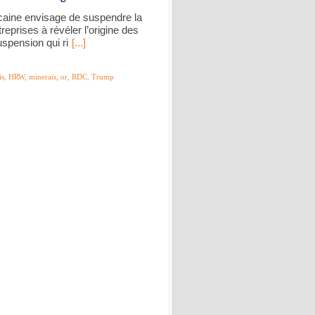
icaine envisage de suspendre la
reprises à révéler l’origine des
uspension qui ri
[...]
is
,
HRW
,
minerais
,
or
,
RDC
,
Trump