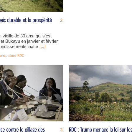
2
 vieille de 30 ans, qui s’est
t Bukavu en janvier et février
ondissements inatte
[...]
erais
,
mines
,
RDC
3