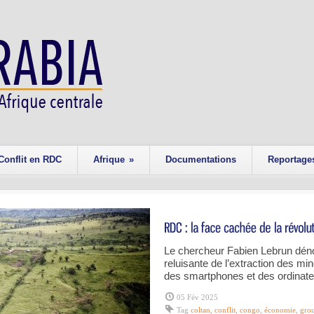
Conflit en RDC
Afrique
»
Documentations
Reportage
Le chercheur Fabien Lebrun dénon
reluisante de l’extraction des min
des smartphones et des ordinate
05 Fév 2025
Tag
coltan
,
conflit
,
congo
,
économie
,
gro