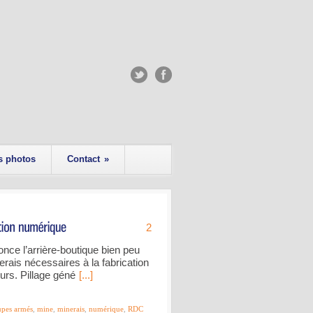
s photos
Contact
»
2
ce l’arrière-boutique bien peu
erais nécessaires à la fabrication
urs. Pillage géné
[...]
upes armés
,
mine
,
minerais
,
numérique
,
RDC