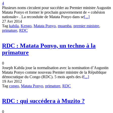
4
Plusieurs noms circulent pour succéder au Premier ministre Augustin
Matata Ponyo et former le prochain gouvernement de « cohésion
nationale« . La reconduite de Matata Ponyo dans se
[...]
27 Avr 2014
Tag
kabila
,
Kengo
,
Matata Ponyo
,
muamba
,
premier ministre
,
primature
,
RDC
RDC : Matata Ponyo, un techno à la
primature
0
Joseph Kabila joue la normalisation avec la nomination d’Augustin
Matata Ponyo comme nouveau Premier ministre de la République
démocratique du Congo (RDC). 5 mois après des é
[...]
19 Avr 2012
Tag
congo
,
Matata Ponyo
,
primature
,
RDC
RDC : qui succédera à Muzito ?
0