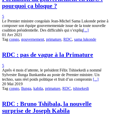
pourquoi ça bloque ?
5
Le Premier ministre congolais Jean-Michel Sama Lukonde peine à
composer son équipe gouvernementale issue de la toute nouvelle
coalition présidentielle. Des difficultés qui s’expliq
[...]
01 Avr 2021
Tag
congo
,
gouvernement
,
primature
,
RDC
,
sama lukonde
RDC : pas de vague à la Primature
5
Après 4 mois d’attente, le président Félix Tshisekedi a nommé
Sylvestre Ilunga Ilunkamba au poste de Premier ministre. Un
techno, sans réel poids politique et fruit d’un compromis
[...]
20 Mai 2019
Tag
congo
,
Ilunga
,
kabila
,
primature
,
RDC
,
tshisekedi
RDC : Bruno Tshibala, la nouvelle
surprise de Joseph Kabila