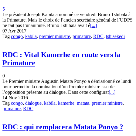
5
Le président Joseph Kabila a nommé ce vendredi Bruno Tshibala à
la Primature. Mais le choix de l’ancien secrétaire général de l’UDPS
ne fait pas l’unanimité. Bruno Tshibala avait é
[...]
07 Avr 2017
Tag
congo
,
kabila
,
premier ministre
,
primature
,
RDC
,
tshisekedi
RDC : Vital Kamerhe en route vers la
Primature
0
Le Premier ministre Augustin Matata Ponyo a démissionné ce lundi
pour permettre la nomination d’un Premier ministre issu de
l’opposition présente au dialogue. Dans cette configurat
[...]
14 Nov 2016
Tag
congo
,
dialogue
,
kabila
,
kamerhe
,
matata
,
premier ministre
,
primature
,
RDC
RDC : qui remplacera Matata Ponyo ?