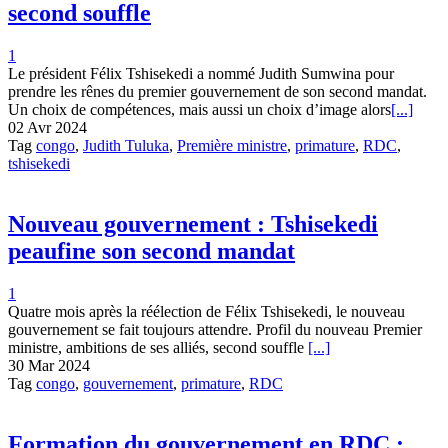
second souffle
1
Le président Félix Tshisekedi a nommé Judith Sumwina pour
prendre les rênes du premier gouvernement de son second mandat.
Un choix de compétences, mais aussi un choix d’image alors
[...]
02 Avr 2024
Tag
congo
,
Judith Tuluka
,
Première ministre
,
primature
,
RDC
,
tshisekedi
Nouveau gouvernement : Tshisekedi
peaufine son second mandat
1
Quatre mois après la réélection de Félix Tshisekedi, le nouveau
gouvernement se fait toujours attendre. Profil du nouveau Premier
ministre, ambitions de ses alliés, second souffle
[...]
30 Mar 2024
Tag
congo
,
gouvernement
,
primature
,
RDC
Formation du gouvernement en RDC :