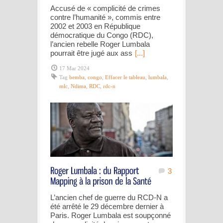
Accusé de « complicité de crimes
contre l’humanité », commis entre
2002 et 2003 en République
démocratique du Congo (RDC),
l’ancien rebelle Roger Lumbala
pourrait être jugé aux ass
[...]
17 Mar 2024
Tag
bemba
,
congo
,
Effacer le tableau
,
lumbala
,
mlc
,
Ndima
,
RDC
,
rdc-n
3
L’ancien chef de guerre du RCD-N a
été arrêté le 29 décembre dernier à
Paris. Roger Lumbala est soupçonné