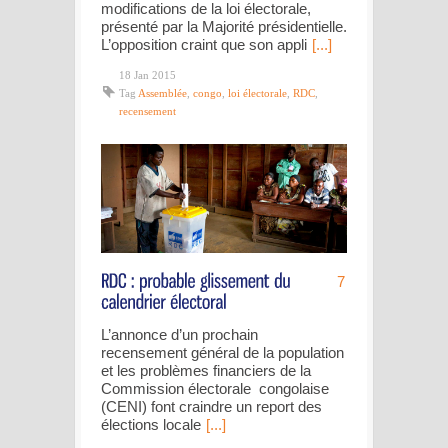
modifications de la loi électorale,
présenté par la Majorité présidentielle.
L’opposition craint que son appli
[...]
18 Jan 2015
Tag
Assemblée
,
congo
,
loi électorale
,
RDC
,
recensement
7
L’annonce d’un prochain
recensement général de la population
et les problèmes financiers de la
Commission électorale congolaise
(CENI) font craindre un report des
élections locale
[...]