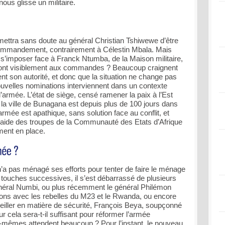
nous glisse un militaire.
rmettra sans doute au général Christian Tshiwewe d’être
commandement, contrairement à Célestin Mbala. Mais
 s’imposer face à Franck Ntumba, de la Maison militaire,
 sont visiblement aux commandes ? Beaucoup craignent
ent son autorité, et donc que la situation ne change pas
nouvelles nominations interviennent dans un contexte
l’armée. L’état de siège, censé ramener la paix à l’Est
 la ville de Bunagana est depuis plus de 100 jours dans
rmée est apathique, sans solution face au conflit, et
aide des troupes de la Communauté des Etats d’Afrique
ment en place.
n’a pas ménagé ses efforts pour tenter de faire le ménage
 touches successives, il s’est débarrassé de plusieurs
énéral Numbi, ou plus récemment le général Philémon
tions avec les rebelles du M23 et le Rwanda, ou encore
eiller en matière de sécurité, François Beya, soupçonné
ur cela sera-t-il suffisant pour réformer l’armée
ux-mêmes attendent beaucoup ? Pour l’instant, le nouveau