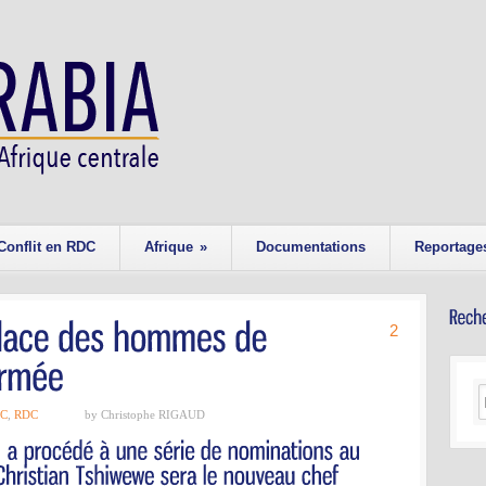
Conflit en RDC
Afrique
»
Documentations
Reportage
2
C
,
RDC
by Christophe RIGAUD