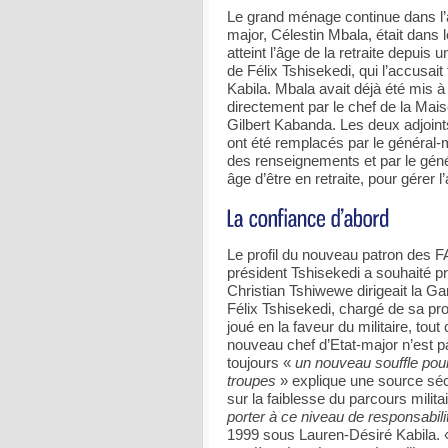
Le grand ménage continue dans l’
major, Célestin Mbala, était dans l
atteint l’âge de la retraite depuis 
de Félix Tshisekedi, qui l’accusait
Kabila. Mbala avait déjà été mis à l
directement par le chef de la Mais
Gilbert Kabanda. Les deux adjoint
ont été remplacés par le général-
des renseignements et par le gén
âge d’être en retraite, pour gérer l’
Le profil du nouveau patron des 
président Tshisekedi a souhaité pri
Christian Tshiwewe dirigeait la Ga
Félix Tshisekedi, chargé de sa pro
joué en la faveur du militaire, to
nouveau chef d’Etat-major n’est p
toujours «
un nouveau souffle pour 
troupes
» explique une source sécu
sur la faiblesse du parcours milit
porter à ce niveau de responsabil
1999 sous Lauren-Désiré Kabila.