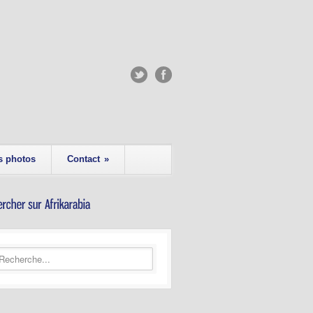
s photos
Contact
»