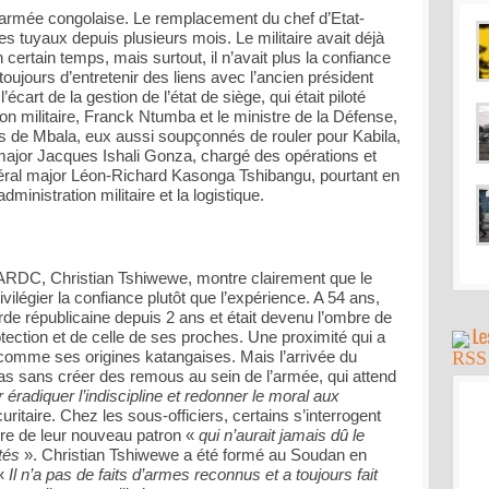
armée congolaise. Le remplacement du chef d’Etat-
es tuyaux depuis plusieurs mois. Le militaire avait déjà
un certain temps, mais surtout, il n’avait plus la confiance
 toujours d’entretenir des liens avec l’ancien président
’écart de la gestion de l’état de siège, qui était piloté
on militaire, Franck Ntumba et le ministre de la Défense,
s de Mbala, eux aussi soupçonnés de rouler pour Kabila,
major Jacques Ishali Gonza, chargé des opérations et
éral major Léon-Richard Kasonga Tshibangu, pourtant en
administration militaire et la logistique.
FARDC, Christian Tshiwewe, montre clairement que le
vilégier la confiance plutôt que l’expérience. A 54 ans,
rde républicaine depuis 2 ans et était devenu l’ombre de
tection et de celle de ses proches. Une proximité qui a
ut comme ses origines katangaises. Mais l’arrivée du
as sans créer des remous au sein de l’armée, qui attend
éradiquer l’indiscipline et redonner le moral aux
ritaire. Chez les sous-officiers, certains s’interrogent
aire de leur nouveau patron «
qui n’aurait jamais dû le
ités
». Christian Tshiwewe a été formé au Soudan en
 «
Il n’a pas de faits d’armes reconnus et a toujours fait