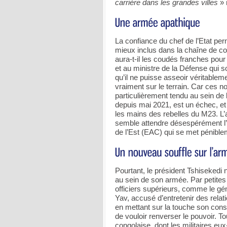
carrière dans les grandes villes
» 
La confiance du chef de l’Etat pe
mieux inclus dans la chaîne de 
aura-t-il les coudés franches pour
et au ministre de la Défense qui
qu’il ne puisse asseoir véritablem
vraiment sur le terrain. Car ces 
particulièrement tendu au sein de 
depuis mai 2021, est un échec, et
les mains des rebelles du M23. L’a
semble attendre désespérément l’
de l’Est (EAC) qui se met pénible
Pourtant, le président Tshisekedi 
au sein de son armée. Par petites
officiers supérieurs, comme le g
Yav, accusé d’entretenir des rela
en mettant sur la touche son cons
de vouloir renverser le pouvoir. To
congolaise, dont les militaires e