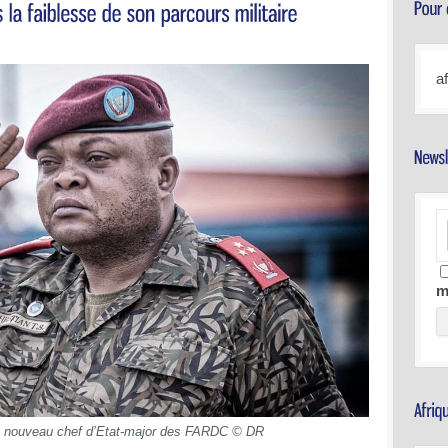
a
m
, nouveau chef d’Etat-major des FARDC © DR