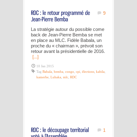
9
La stratégie autour du possible come
back de Jean-Pierre Bemba se met
en place au MLC. Fidèle Babala, un
proche du « chairman », prévoit son
retour avant la présidentielle de 2016.
[...]
10 Jan 2015
Tag
Babala
,
bemba
,
congo
,
cpi
,
élections
,
kabila
,
kamerhe
,
Luhaka
,
mlc
,
RDC
1