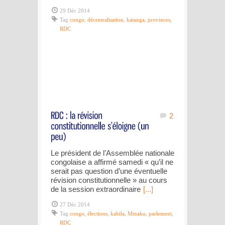
29 Déc 2014
Tag
congo
,
décentralisation
,
katanga
,
provinces
,
RDC
2
Le président de l’Assemblée nationale
congolaise a affirmé samedi « qu’il ne
serait pas question d’une éventuelle
révision constitutionnelle » au cours
de la session extraordinaire
[...]
27 Déc 2014
Tag
congo
,
élections
,
kabila
,
Minaku
,
parlement
,
RDC