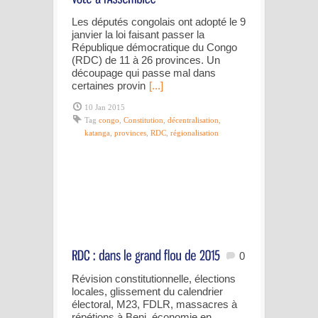
Les députés congolais ont adopté le 9
janvier la loi faisant passer la
République démocratique du Congo
(RDC) de 11 à 26 provinces. Un
découpage qui passe mal dans
certaines provin
[...]
10 Jan 2015
Tag
congo
,
Constitution
,
décentralisation
,
katanga
,
provinces
,
RDC
,
régionalisation
0
Révision constitutionnelle, élections
locales, glissement du calendrier
électoral, M23, FDLR, massacres à
répétions à Beni, économie en