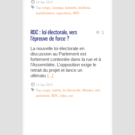
14 Jan 2015
Tag
congo
,
katanga
,
katumbi
,
kinshasa
,
manifestation
,
opposition
,
RDC
1
La nouvelle loi électorale en
discussion au Parlement est
fortement contestée dans la rue et à
l’Assemblée. L’opposition exige le
retrait du projet et lance un
ultimatu
[...]
13 Jan 2015
Tag
congo
,
kabila
,
loi électorale
,
Minaku
,
mlc
,
parlement
,
RDC
,
udps
,
unc