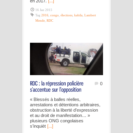
en 2017.
[...]
16 Jan 2015
Tag
2016
,
congo
,
élections
,
kabila
,
Lambert
Mende
,
RDC
0
« Blessés à balles réelles,
arrestations et détentions arbitraires,
obstruction à la liberté d’expression
et au droit de manifestation… »
plusieurs ONG congolaises
s’inquièt
[...]