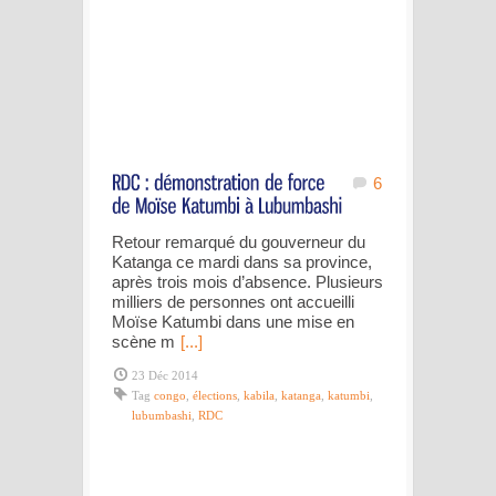
6
Retour remarqué du gouverneur du
Katanga ce mardi dans sa province,
après trois mois d’absence. Plusieurs
milliers de personnes ont accueilli
Moïse Katumbi dans une mise en
scène m
[...]
23 Déc 2014
Tag
congo
,
élections
,
kabila
,
katanga
,
katumbi
,
lubumbashi
,
RDC