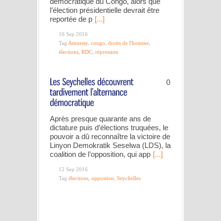
démocratique du Congo, alors que
l’élection présidentielle devrait être
reportée de p
[...]
16 Sep 2016
Tag
Amnesty
,
congo
,
droits de l'homme
,
élections
,
RDC
,
répression
0
Après presque quarante ans de
dictature puis d’élections truquées, le
pouvoir a dû reconnaître la victoire de
Linyon Demokratik Seselwa (LDS), la
coalition de l’opposition, qui app
[...]
12 Sep 2016
Tag
élections
,
oppostion
,
Seychelles