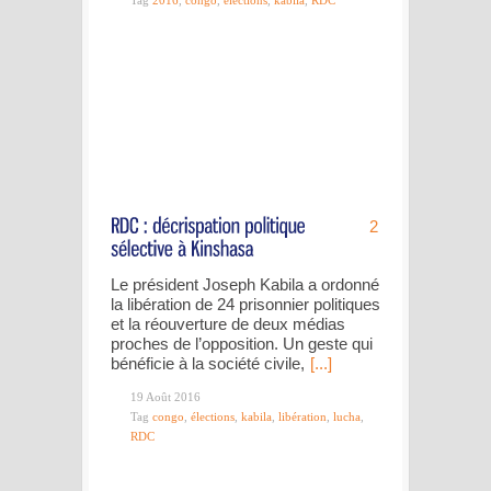
Tag
2016
,
congo
,
élections
,
kabila
,
RDC
2
Le président Joseph Kabila a ordonné
la libération de 24 prisonnier politiques
et la réouverture de deux médias
proches de l’opposition. Un geste qui
bénéficie à la société civile,
[...]
19 Août 2016
Tag
congo
,
élections
,
kabila
,
libération
,
lucha
,
RDC