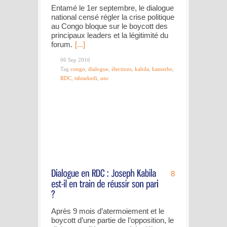
Entamé le 1er septembre, le dialogue
national censé régler la crise politique
au Congo bloque sur le boycott des
principaux leaders et la légitimité du
forum.
[...]
06 Sep 2016
Tag
congo
,
dialogue
,
élections
,
kabila
,
kamerhe
,
RDC
,
tshisekedi
,
unc
8
Après 9 mois d’atermoiement et le
boycott d’une partie de l’opposition, le