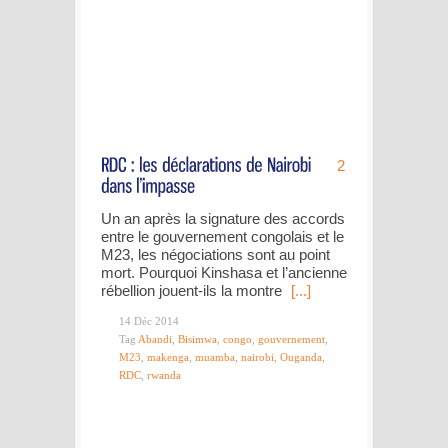
2
Un an après la signature des accords
entre le gouvernement congolais et le
M23, les négociations sont au point
mort. Pourquoi Kinshasa et l’ancienne
rébellion jouent-ils la montre
[...]
14 Déc 2014
Tag
Abandi
,
Bisimwa
,
congo
,
gouvernement
,
M23
,
makenga
,
muamba
,
nairobi
,
Ouganda
,
RDC
,
rwanda