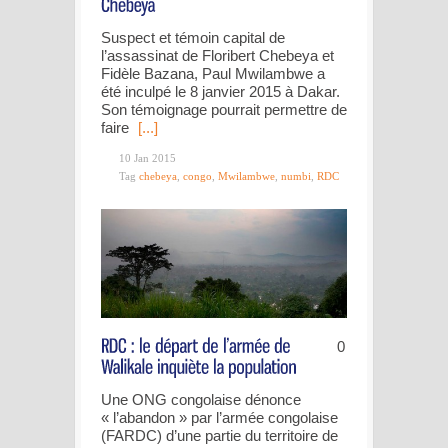
Suspect et témoin capital de
l’assassinat de Floribert Chebeya et
Fidèle Bazana, Paul Mwilambwe a
été inculpé le 8 janvier 2015 à Dakar.
Son témoignage pourrait permettre de
faire
[...]
10 Jan 2015
Tag
chebeya
,
congo
,
Mwilambwe
,
numbi
,
RDC
0
Une ONG congolaise dénonce
« l’abandon » par l’armée congolaise
(FARDC) d’une partie du territoire de