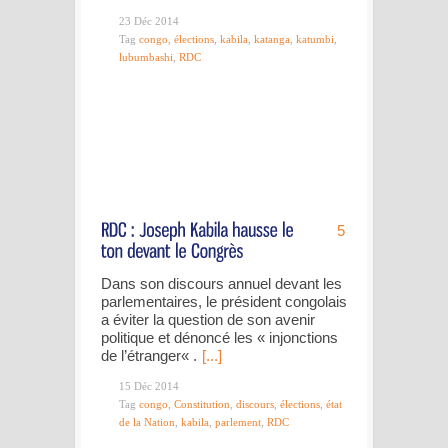
23 Déc 2014
Tag
congo
,
élections
,
kabila
,
katanga
,
katumbi
,
lubumbashi
,
RDC
5
Dans son discours annuel devant les
parlementaires, le président congolais
a éviter la question de son avenir
politique et dénoncé les « injonctions
de l’étranger« .
[...]
15 Déc 2014
Tag
congo
,
Constitution
,
discours
,
élections
,
état
de la Nation
,
kabila
,
parlement
,
RDC