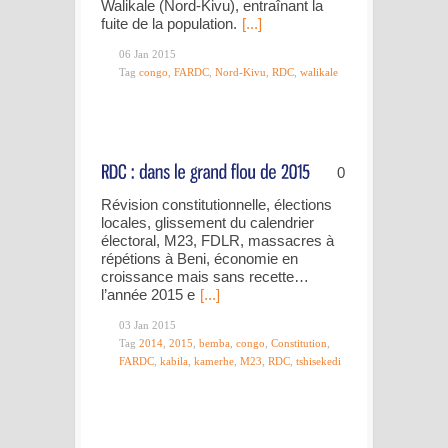
Walikale (Nord-Kivu), entraînant la
fuite de la population.
[...]
06 Jan 2015
Tag
congo
,
FARDC
,
Nord-Kivu
,
RDC
,
walikale
0
Révision constitutionnelle, élections
locales, glissement du calendrier
électoral, M23, FDLR, massacres à
répétions à Beni, économie en
croissance mais sans recette…
l’année 2015 e
[...]
03 Jan 2015
Tag
2014
,
2015
,
bemba
,
congo
,
Constitution
,
FARDC
,
kabila
,
kamerhe
,
M23
,
RDC
,
tshisekedi