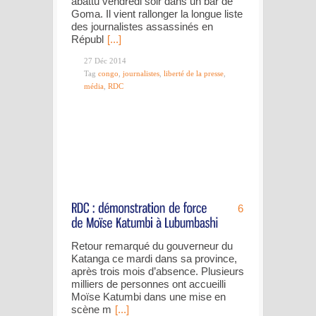
abattu vendredi soir dans un bar de
Goma. Il vient rallonger la longue liste
des journalistes assassinés en
Républ
[...]
27 Déc 2014
Tag
congo
,
journalistes
,
liberté de la presse
,
média
,
RDC
6
Retour remarqué du gouverneur du
Katanga ce mardi dans sa province,
après trois mois d’absence. Plusieurs
milliers de personnes ont accueilli
Moïse Katumbi dans une mise en
scène m
[...]