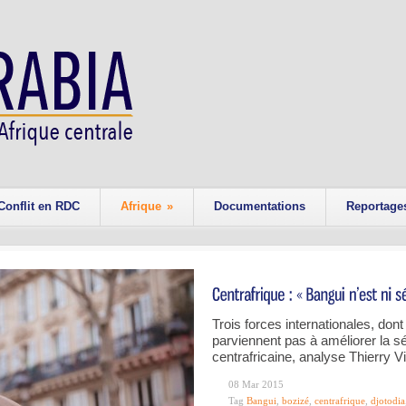
Conflit en RDC
Afrique
»
Documentations
Reportage
Trois forces internationales, don
parviennent pas à améliorer la sé
centrafricaine, analyse Thierry V
08 Mar 2015
Tag
Bangui
,
bozizé
,
centrafrique
,
djotodia