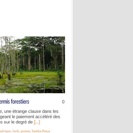
0
e, une étrange clause dans les
xigeant le paiement accéléré des
ns sur le degré de
[...]
rafrique
,
forêt
,
permis
,
Samba-Panza