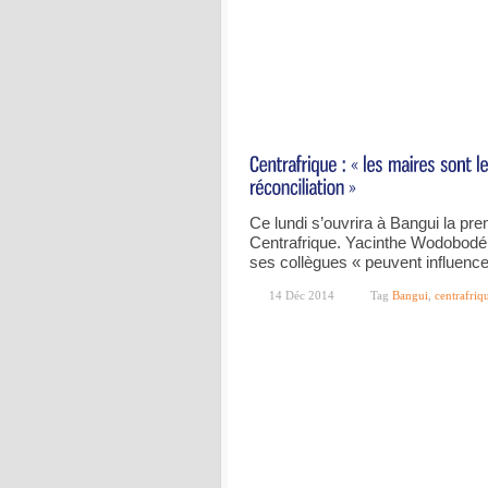
Ce lundi s’ouvrira à Bangui la p
Centrafrique. Yacinthe Wodobodé,
ses collègues « peuvent influenc
14 Déc 2014
Tag
Bangui
,
centrafriq