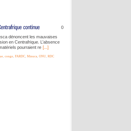
0
nusca dénoncent les mauvaises
ssion en Centrafrique. L’absence
atériels pourraient re
[...]
que
,
congo
,
FARDC
,
Minuca
,
ONU
,
RDC