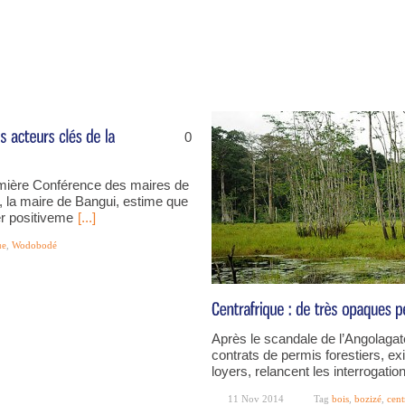
0
remière Conférence des maires de
 la maire de Bangui, estime que
er positiveme
[...]
ue
,
Wodobodé
Après le scandale de l’Angolagat
contrats de permis forestiers, e
loyers, relancent les interrogatio
11 Nov 2014
Tag
bois
,
bozizé
,
cent