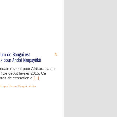
3
icain revient pour Afrikarabia sur
fixé début février 2015. Ce
ords de cessation d
[...]
afrique
,
Forum Bangui
,
séléka