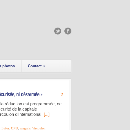
s photos
Contact
»
2
t la réduction est programmée, ne
curité de la capitale
ircoulon d’International
[...]
,
Eufor
,
ONU
,
sangaris
,
Vircoulon