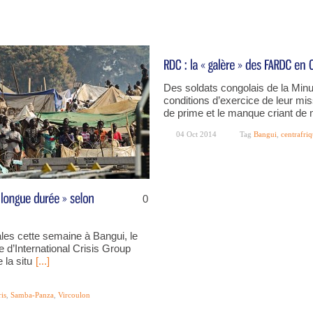
Des soldats congolais de la Mi
conditions d’exercice de leur mi
de prime et le manque criant de m
04 Oct 2014
Tag
Bangui
,
centrafri
0
ales cette semaine à Bangui, le
e d’International Crisis Group
 la situ
[...]
is
,
Samba-Panza
,
Vircoulon