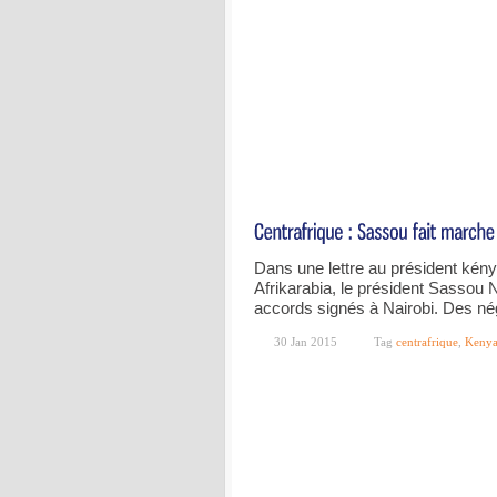
Dans une lettre au président kény
Afrikarabia, le président Sassou
accords signés à Nairobi. Des nég
30 Jan 2015
Tag
centrafrique
,
Kenya