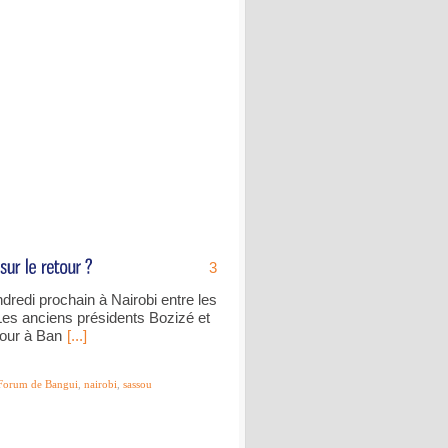
3
dredi prochain à Nairobi entre les
. Les anciens présidents Bozizé et
tour à Ban
[...]
Forum de Bangui
,
nairobi
,
sassou