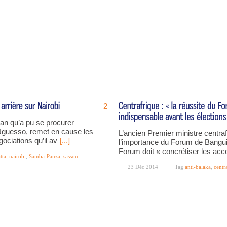
2
an qu’a pu se procurer
 Nguesso, remet en cause les
L’ancien Premier ministre centrafr
ociations qu’il av
[...]
l’importance du Forum de Bangui 
Forum doit « concrétiser les acc
tta
,
nairobi
,
Samba-Panza
,
sassou
23 Déc 2014
Tag
anti-balaka
,
centr