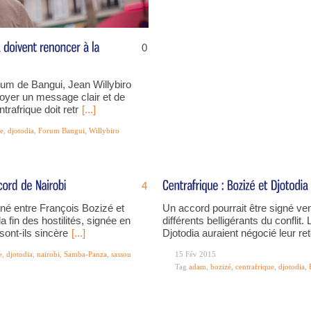
0
um de Bangui, Jean Willybiro
oyer un message clair et de
trafrique doit retr
[...]
ue
,
djotodia
,
Forum Bangui
,
Willybiro
4
né entre François Bozizé et
Un accord pourrait être signé ven
a fin des hostilités, signée en
différents belligérants du conflit
 sont-ils sincère
[...]
Djotodia auraient négocié leur re
e
,
djotodia
,
nairobi
,
Samba-Panza
,
sassou
15 Fév 2015
Tag
adam
,
bozizé
,
centrafrique
,
djotodia
,