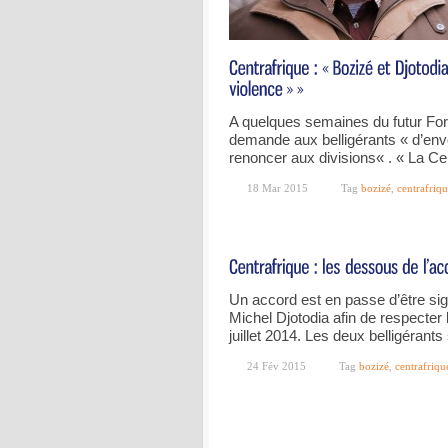
A quelques semaines du futur For
demande aux belligérants « d’env
renoncer aux divisions« . « La Cen
18 Mar 2015
Tag
bozizé
,
centrafriq
Un accord est en passe d’être sig
Michel Djotodia afin de respecter l
juillet 2014. Les deux belligérants
24 Fév 2015
Tag
bozizé
,
centrafriqu