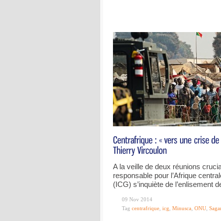
A la veille de deux réunions cruci
responsable pour l’Afrique central
(ICG) s’inquiète de l’enlisement de
09 Nov 2014
Tag
centrafrique
,
icg
,
Minusca
,
ONU
,
Sagar