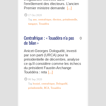
l’enrôlement des électeurs. L’ancien
Premier ministre demande
[...]
17 Oct 2020
Tag
ane
,
centrafrique
,
élection
,
présidenteille
,
tiangaye
,
Touadéra
0
Anicet-Georges Dologuélé, investi
par son parti (URCA) pour la
présidentielle de décembre, analyse
ce qu’il considère comme les échecs
du président Faustin-Archange
Touédéra : reta
[...]
06 Sep 2020
Tag
bozizé
,
centrafrique
,
Dologuélé
,
présidentielle
,
RCA
,
Touadéra