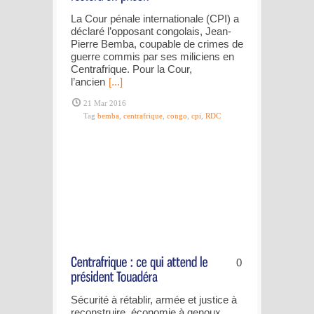
La Cour pénale internationale (CPI) a
déclaré l’opposant congolais, Jean-
Pierre Bemba, coupable de crimes de
guerre commis par ses miliciens en
Centrafrique. Pour la Cour,
l’ancien
[...]
21 Mar 2016
Tag
bemba
,
centrafrique
,
congo
,
cpi
,
RDC
0
Sécurité à rétablir, armée et justice à
reconstruire, économie à genoux…