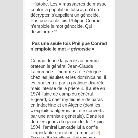
l’Histoire. Les «
massacres de masse
contre la population tutsi
», qu’il croit
décrypter, s’appellent un génocide.
Pas une seule fois Philippe Conrad
n’emploie le mot génocide. Qui
désinforme ?
Pas une seule fois Philippe Conrad
n’emploie le mot «
génocide
»
Conrad donne la parole au premier
orateur, le général Jean-Claude
Lafourcade. L’homme a été éduqué
chez les jésuites et les dominicains. Il
est soutenu «
par la pratique discrète
mais intense de la prière
». Il a été en
1974 l’aide de camp du général
Bigeard, «
chef mythique
» de paras
en Indochine et en Algérie (dont les
« exploits » algérois ont été couverts
par une amnistie générale). Dans les
derniers jours du génocide, le 17 juin
1994, l’amiral Lanxade lui a confié
l’importante opération Turquoise
[iv]
.