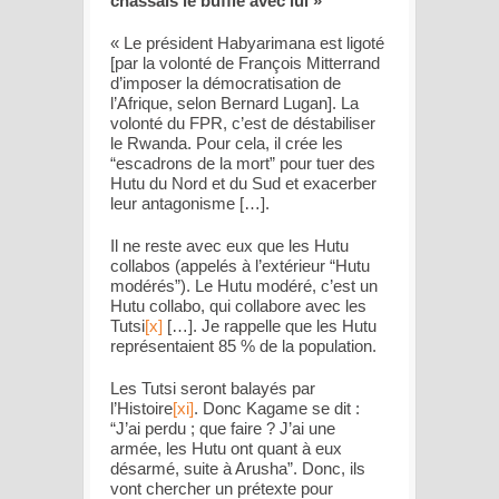
chassais le buffle avec lui »
«
Le président Habyarimana est ligoté
[par la volonté de François Mitterrand
d’imposer la démocratisation de
l’Afrique, selon Bernard Lugan].
La
volonté du FPR, c’est de déstabiliser
le Rwanda. Pour cela, il crée les
“escadrons de la mort” pour tuer des
Hutu du Nord et du Sud et exacerber
leur antagonisme
[…].
Il ne reste avec eux que les Hutu
collabos (appelés à l’extérieur “Hutu
modérés”). Le Hutu modéré, c’est un
Hutu collabo, qui collabore avec les
Tutsi
[x]
[…].
Je rappelle que les Hutu
représentaient 85 % de la population.
Les Tutsi seront balayés par
l’Histoire
[xi]
. Donc Kagame se dit :
“J’ai perdu ; que faire ? J’ai une
armée, les Hutu ont quant à eux
désarmé, suite à Arusha”. Donc, ils
vont chercher un prétexte pour