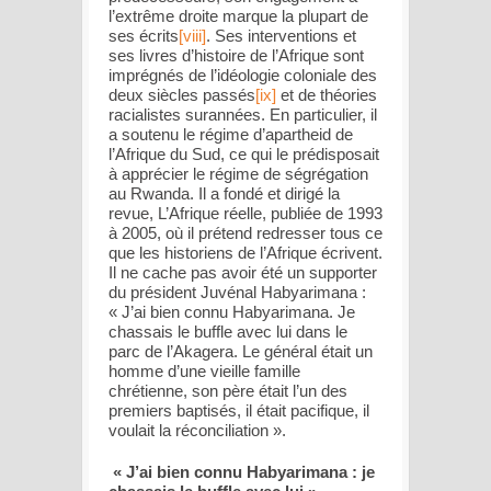
l’extrême droite marque la plupart de
ses écrits
[viii]
. Ses interventions et
ses livres d’histoire de l’Afrique sont
imprégnés de l’idéologie coloniale des
deux siècles passés
[ix]
et de théories
racialistes surannées. En particulier, il
a soutenu le régime d’apartheid de
l’Afrique du Sud, ce qui le prédisposait
à apprécier le régime de ségrégation
au Rwanda. Il a fondé et dirigé la
revue,
L’Afrique réelle
, publiée de 1993
à 2005, où il prétend redresser tous ce
que les historiens de l’Afrique écrivent.
Il ne cache pas avoir été un supporter
du président Juvénal Habyarimana :
«
J’ai bien connu Habyarimana. Je
chassais le buffle avec lui dans le
parc de l’Akagera. Le général était un
homme d’une vieille famille
chrétienne, son père était l’un des
premiers baptisés, il était pacifique, il
voulait la réconciliation
».
« J’ai bien connu Habyarimana : je