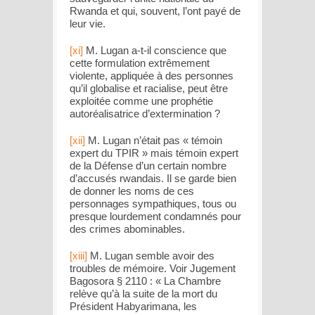
Rwanda et qui, souvent, l’ont payé de
leur vie.
[xi]
M. Lugan a-t-il conscience que
cette formulation extrêmement
violente, appliquée à des personnes
qu’il globalise et racialise, peut être
exploitée comme une prophétie
autoréalisatrice d’extermination ?
[xii]
M. Lugan n’était pas « témoin
expert du TPIR » mais témoin expert
de la Défense d’un certain nombre
d’accusés rwandais. Il se garde bien
de donner les noms de ces
personnages sympathiques, tous ou
presque lourdement condamnés pour
des crimes abominables.
[xiii]
M. Lugan semble avoir des
troubles de mémoire. Voir Jugement
Bagosora §
2110 : « La Chambre
relève qu’à la suite de la mort du
Président Habyarimana, les