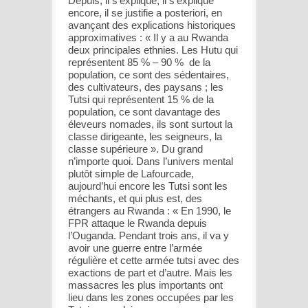
Depuis, il s’explique, il s’explique
encore, il se justifie
a posteriori
, en
avançant des explications historiques
approximatives : «
Il y a au Rwanda
deux principales ethnies. Les Hutu qui
représentent 85 % – 90 % de la
population, ce sont des sédentaires,
des cultivateurs, des paysans ; les
Tutsi qui représentent 15 % de la
population, ce sont davantage des
éleveurs nomades, ils sont surtout la
classe dirigeante, les seigneurs, la
classe supérieure
». Du grand
n’importe quoi. Dans l’univers mental
plutôt simple de Lafourcade,
aujourd’hui encore les Tutsi sont les
méchants, et qui plus est, des
étrangers au Rwanda : «
En 1990, le
FPR attaque le Rwanda depuis
l’Ouganda. Pendant trois ans, il va y
avoir une guerre entre l’armée
régulière et cette armée tutsi avec des
exactions de part et d’autre. Mais les
massacres les plus importants ont
lieu dans les zones occupées par les