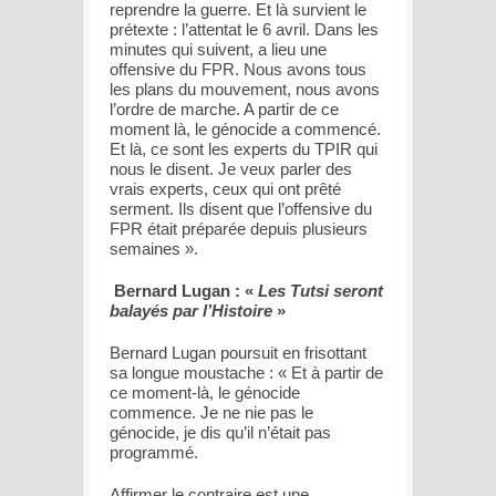
reprendre la guerre. Et là survient le
prétexte : l’attentat le 6 avril. Dans les
minutes qui suivent, a lieu une
offensive du FPR. Nous avons tous
les plans du mouvement, nous avons
l’ordre de marche. A partir de ce
moment là, le génocide a commencé.
Et là, ce sont les experts du TPIR qui
nous le disent. Je veux parler des
vrais experts, ceux qui ont prêté
serment. Ils disent que l’offensive du
FPR était préparée depuis plusieurs
semaines
».
Bernard Lugan : «
Les Tutsi seront
balayés par l’Histoire
»
Bernard Lugan poursuit en frisottant
sa longue moustache : «
Et à partir de
ce moment-là, le génocide
commence. Je ne nie pas le
génocide, je dis qu’il n’était pas
programmé.
Affirmer le contraire est une