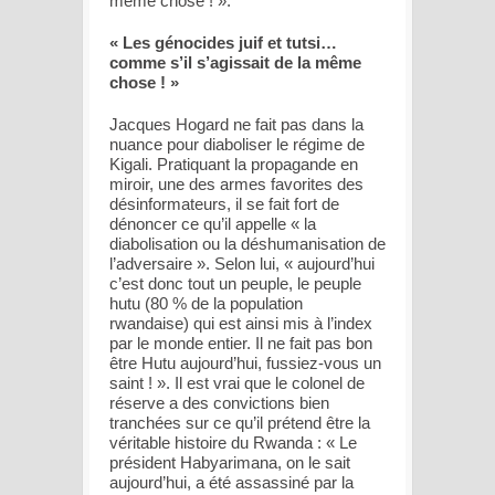
même chose !
».
« Les génocides juif et tutsi…
comme s’il s’agissait de la même
chose ! »
Jacques Hogard ne fait pas dans la
nuance pour diaboliser le régime de
Kigali. Pratiquant la propagande en
miroir, une des armes favorites des
désinformateurs, il se fait fort de
dénoncer ce qu’il appelle «
la
diabolisation ou la déshumanisation de
l’adversaire
». Selon lui,
« aujourd’hui
c’est donc tout un peuple, le peuple
hutu (80 % de la population
rwandaise) qui est ainsi mis à l’index
par le monde entier. Il ne fait pas bon
être Hutu aujourd’hui, fussiez-vous un
saint !
». Il est vrai que le colonel de
réserve a des convictions bien
tranchées sur ce qu’il prétend être la
véritable histoire du Rwanda : «
Le
président Habyarimana, on le sait
aujourd’hui, a été assassiné par la