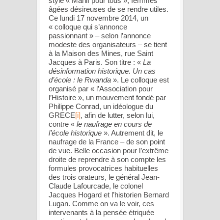
style « Manif pour tous », femmes
âgées désireuses de se rendre utiles.
Ce lundi 17 novembre 2014, un
« colloque qui s’annonce
passionnant » – selon l’annonce
modeste des organisateurs – se tient
à la Maison des Mines, rue Saint
Jacques à Paris. Son titre : «
La
désinformation historique. Un cas
d’école : le Rwanda
». Le colloque est
organisé par « l’Association pour
l’Histoire », un mouvement fondé par
Philippe Conrad, un idéologue du
GRECE
[i]
, afin de lutter, selon lui,
contre «
le naufrage en cours de
l’école historique
». Autrement dit, le
naufrage de la France – de son point
de vue. Belle occasion pour l’extrême
droite de reprendre à son compte les
formules provocatrices habituelles
des trois orateurs, le général Jean-
Claude Lafourcade, le colonel
Jacques Hogard et l’historien Bernard
Lugan. Comme on va le voir, ces
intervenants à la pensée étriquée