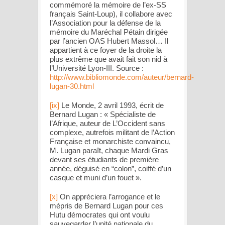
commémoré la mémoire de l’ex-SS
français Saint-Loup), il collabore avec
l’Association pour la défense de la
mémoire du Maréchal Pétain dirigée
par l’ancien OAS Hubert Massol… Il
appartient à ce foyer de la droite la
plus extrême que avait fait son nid à
l’Université Lyon-III. Source :
http://www.bibliomonde.com/auteur/bernard-
lugan-30.html
[ix]
Le Monde
, 2 avril 1993, écrit de
Bernard Lugan : «
Spécialiste de
l’Afrique, auteur de L’Occident sans
complexe, autrefois militant de l’Action
Française et monarchiste convaincu,
M. Lugan paraît, chaque Mardi Gras
devant ses étudiants de première
année, déguisé en “colon”, coiffé d’un
casque et muni d’un fouet
».
[x]
On appréciera l’arrogance et le
mépris de Bernard Lugan pour ces
Hutu démocrates qui ont voulu
sauvegarder l’unité nationale du