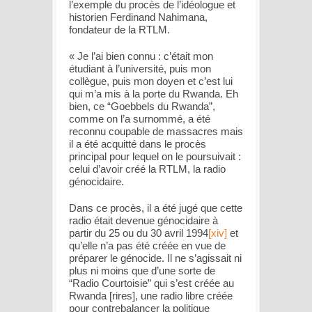
l’exemple du procès de l’idéologue et
historien Ferdinand Nahimana,
fondateur de la RTLM.
«
Je l’ai bien connu : c’était mon
étudiant à l’université, puis mon
collègue, puis mon doyen et c’est lui
qui m’a mis à la porte du Rwanda. Eh
bien, ce “Goebbels du Rwanda”,
comme on l’a surnommé, a été
reconnu coupable de massacres mais
il a été acquitté dans le procès
principal pour lequel on le poursuivait :
celui d’avoir créé la RTLM, la radio
génocidaire.
Dans ce procès, il a été jugé que cette
radio était devenue génocidaire à
partir du 25 ou du 30 avril 1994
[xiv]
et
qu’elle n’a pas été créée en vue de
préparer le génocide. Il ne s’agissait ni
plus ni moins que d’une sorte de
“Radio Courtoisie” qui s’est créée au
Rwanda
[rires]
, une radio libre créée
pour contrebalancer la politique