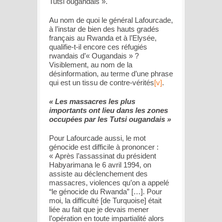
Tutsi ougandais
».
Au nom de quoi le général Lafourcade,
à l’instar de bien des hauts gradés
français au Rwanda et à l’Elysée,
qualifie-t-il encore ces réfugiés
rwandais d’« Ougandais » ?
Visiblement, au nom de la
désinformation, au terme d’une phrase
qui est un tissu de contre-vérités
[v]
.
« Les massacres les plus
importants ont lieu dans les zones
occupées par les Tutsi ougandais »
Pour Lafourcade aussi, le mot
génocide est difficile à prononcer :
«
Après l’assassinat du président
Habyarimana le 6 avril 1994, on
assiste au déclenchement des
massacres, violences qu’on a appelé
“le génocide du Rwanda” […]. Pour
moi, la difficulté [de Turquoise] était
liée au fait que je devais mener
l’opération en toute impartialité alors