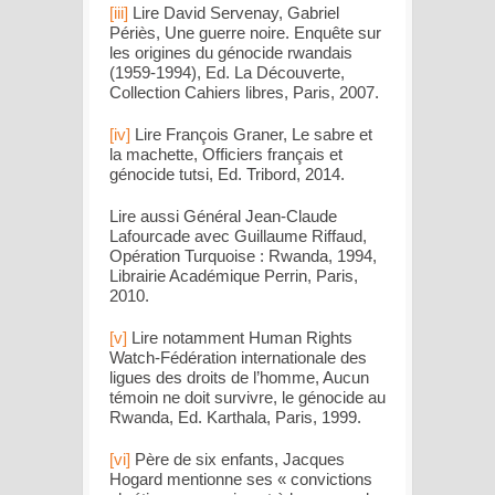
[iii]
Lire David Servenay, Gabriel
Périès,
Une guerre noire. Enquête sur
les origines du génocide rwandais
(1959-1994)
, Ed. La Découverte,
Collection Cahiers libres, Paris, 2007.
[iv]
Lire François Graner,
Le sabre et
la machette, Officiers français et
génocide tutsi
, Ed. Tribord, 2014.
Lire aussi Général Jean-Claude
Lafourcade avec Guillaume Riffaud,
Opération Turquoise : Rwanda, 1994
,
Librairie Académique Perrin, Paris,
2010.
[v]
Lire notamment Human Rights
Watch-Fédération internationale des
ligues des droits de l’homme,
Aucun
témoin ne doit survivre, le génocide au
Rwanda
, Ed. Karthala, Paris, 1999.
[vi]
Père de six enfants, Jacques
Hogard mentionne ses «
convictions