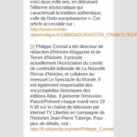
voici deux mille ans, en détruisant
l’élitisme aristocratique qui
caractérisait la tradition authentique,
celle de l’indo-européanisme ». Cet
article accessible sur :
http://www.monde-
diplomatique.fr/1986/04/DURANTON_CRABOL/3914
[ii]
Philippe Conrad a été directeur de
rédaction d’
Histoire-Magazine
et de
Terres d’histoire
. Il préside
actuellement l’Association du comité
de continuité éditoriale de
La Nouvelle
Revue d’histoire
, et collabore au
mensuel
Le Spectacle du Monde
. Il
est également responsable des
encyclopédies historiques des
éditions Atlas. Il présente l’émission
Passé/Présent
chaque mardi vers 19
h 30 sur la chaîne de télévision par
internet
TV Libertés
en compagnie de
l’historien Jean-Pierre Tuberge. Pour
plus de détails, voir :
http://fr.wikipedia.org/wiki/Philippe_Conrad