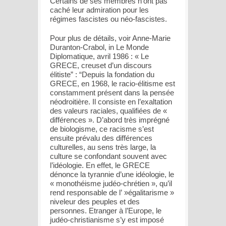
Certains de ses membres n’ont pas
caché leur admiration pour les
régimes fascistes ou néo-fascistes.
Pour plus de détails, voir Anne-Marie
Duranton-Crabol, in Le Monde
Diplomatique, avril 1986 : « Le
GRECE, creuset d’un discours
élitiste” : “Depuis la fondation du
GRECE, en 1968, le racio-élitisme est
constamment présent dans la pensée
néodroitière. Il consiste en l’exaltation
des valeurs raciales, qualifiées de «
différences ». D’abord très imprégné
de biologisme, ce racisme s’est
ensuite prévalu des différences
culturelles, au sens très large, la
culture se confondant souvent avec
l’idéologie. En effet, le GRECE
dénonce la tyrannie d’une idéologie, le
« monothéisme judéo-chrétien », qu’il
rend responsable de l’ »égalitarisme »
niveleur des peuples et des
personnes. Etranger à l’Europe, le
judéo-christianisme s’y est imposé