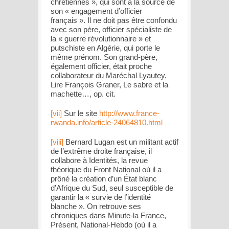
chrétiennes
», qui sont à la source de
son «
engagement d’officier
français
». Il ne doit pas être confondu
avec son père, officier spécialiste de
la « guerre révolutionnaire » et
putschiste en Algérie, qui porte le
même prénom. Son grand-père,
également officier, était proche
collaborateur du Maréchal Lyautey.
Lire François Graner,
Le sabre et la
machette
…,
op. cit
.
[vii]
Sur le site
http://www.france-
rwanda.info/article-24064810.html
[viii]
Bernard Lugan est un militant actif
de l’extrême droite française, il
collabore à
Identités
, la revue
théorique du Front National où il a
prôné la création d’un État blanc
d’Afrique du Sud, seul susceptible de
garantir la «
survie de l’identité
blanche
». On retrouve ses
chroniques dans
Minute-la France
,
Présent
,
National-Hebdo
(où il a