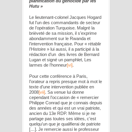
planification du génocide par les
Hutu »
Le lieutenant-colonel Jacques Hogard
fut l’un des commandants de secteur
de l’opération Turquoise. Malgré la
brièveté de sa mission, il s’exprime
abondamment sur le Rwanda et
l’intervention française. Pour «
rétablir
l’Histoire
» lui aussi, il a participé à la
rédaction d’un des livres de Bernard
Lugan et signé un pamphlet,
Les
larmes de l’honneur
[vi]
.
Pour cette conférence à Paris,
l’orateur a repris presque mot à mot le
texte d’une intervention publiée en
2008
[vii]
. Sa venue lui donne
cependant l’occasion de «
remercier
Philippe Conrad que je connais depuis
des années et qui est un vrai patriote,
ancien du 13
e
RDP. Même si je ne
partage pas toutes ses idées, c’est
quelqu’un que je qualifierai de patriote
[…]. Je remercie aussi le professeur