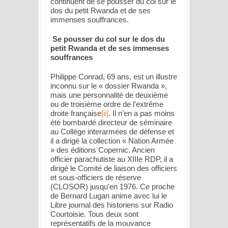
continuent de se pousser du col sur le
dos du petit Rwanda et de ses
immenses souffrances.
Se pousser du col sur le dos du
petit Rwanda et de ses immenses
souffrances
Philippe Conrad, 69 ans, est un illustre
inconnu sur le « dossier Rwanda »,
mais une personnalité de deuxième
ou de troisième ordre de l’extrême
droite française
[ii]
. Il n’en a pas moins
été bombardé directeur de séminaire
au Collège interarmées de défense et
il a dirigé la collection « Nation Armée
» des éditions Copernic. Ancien
officier parachutiste au XIII
e
RDP, il a
dirigé le Comité de liaison des officiers
et sous-officiers de réserve
(CLOSOR) jusqu’en 1976. Ce proche
de Bernard Lugan anime avec lui le
Libre journal des historiens
sur
Radio
Courtoisie
. Tous deux sont
représentatifs de la mouvance