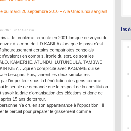
e du mardi 20 septembre 2016 – A la Une: lundi sanglant
bre 2016
at 17 h 57 min
 arriva…le problème remonte en 2001 lorsque ce voyou de
uvoir à la mort de L D KABILA alors que le pays n’est
alheureusement certains compatriotes congolais
t n’avaient rien compris. Ironie du sort, ce sont les
GIALO, KAMERHE, ATUNDU, LUTUNDULA, TAMBWE
 KIEY, …qui en complicité avec KAGAME qui se
sale besogne. Puis, vinrent les deux simulacres
s par l’imposteur sous la bénédiction des gens comme
 le peuple ne demande que le respect de la constitution
eut savoir la date d’organisation des éléctions et donc de
près 15 ans de terreur.
sonne n’a cru en son appartenance à l’opposition . Il
er le bercail pour préparer le glissement comme