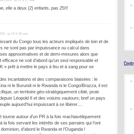
bre 2016
at 21 h 17 min
e, elle a deux (2) enfants, pas 25!!!
2016
at 15 h 56 min
gissant du Congo tous les acteurs impliqués de loin et de
rs ne sont pas par impuissance ou calcul dans
lyses approximatives et de demi-mesures alors que
t efficace ne voit d’abord qu’un seul responsable et
K » prêt à mettre le pays à feu et à sang pour se
er des incantations et des comparaisons biaisées : le
ina ni le Burundi ni le Rwanda ni le Congo/Brazza, il est
ifique, un territoire géo-stratégiquement ciblé, proie
epuis Léopold II et des voisins vautours; bref un pays
uple aujourd’hui impuissant à se libérer…
é tourne autour d’un PR à la fois machiavéliquement
 la fois servant les intérêts de ses parrains qui l’ont
ce dominion, d’abord le Rwanda et l’Ouganda !