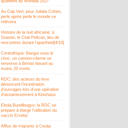
qualifient au Mondial 2027
Au Cap Vert, pour Juliata Cohen,
perle après perle le monde se
relèvera
Histoire de la nuit africaine: à
Soweto, le Club Pelican, lieu de
rencontres durant l'apartheid[4/10]
Centrafrique: Bangui sous le
choc, un camion-citerne se
renverse à Bimbo faisant au
moins 20 morts
RDC: des acteurs du livre
dénoncent l'incinération
d'ouvrages lors d'une opération
d'assainissement à Kinshasa
Ebola Bundibugyo: la RDC se
prépare à élargir l’utilisation du
vaccin Ervebo
Afflux de migrants à Ceuta: