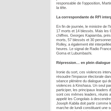
responsable de l’opposition, Marti
la tête.
La correspondante de RFI inter
En fin de journée, le ministre de l’
17 morts et 14 blessés. Mais le
chiffres. Georges Kapiamba, prési
morts, 57 blessés et 30 personne
Rolley, a également été interpell
heures. Le signal de Radio France 
Goma et Lubumbashi.
Répression… en plein dialogue
Ironie du sort, ces violences inte
résoudre l’impasse électorale dan
séance plénière du dialogue qui de
violences à Kinshasa. Un seul par
participer, les principaux leaders 
sont ces mêmes leaders, réunis a
appelé les Congolais à descendre d
Joseph Kabila doit partir comme l
marche de lundi constituant une sor