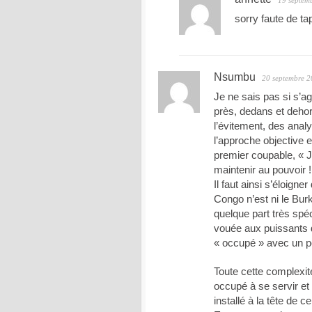
19 septem
sorry faute de tap
Nsumbu
20 septembre 
Je ne sais pas si s’a
près, dedans et deho
l’évitement, des ana
l’approche objective e
premier coupable, « J
maintenir au pouvoir !
Il faut ainsi s’éloign
Congo n’est ni le Burk
quelque part très spéc
vouée aux puissants d
« occupé » avec un pe
Toute cette complexit
occupé à se servir et à
installé à la tête de 