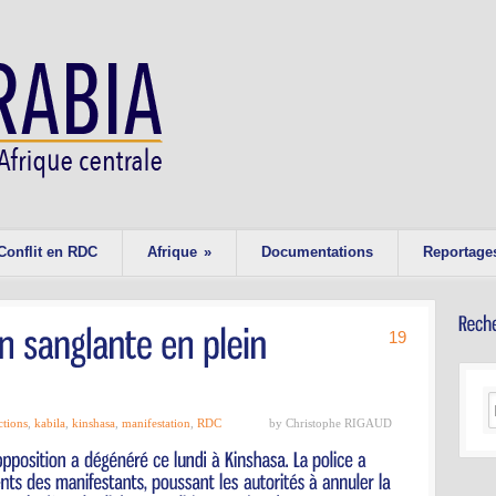
Conflit en RDC
Afrique
»
Documentations
Reportage
19
ctions
,
kabila
,
kinshasa
,
manifestation
,
RDC
by Christophe RIGAUD