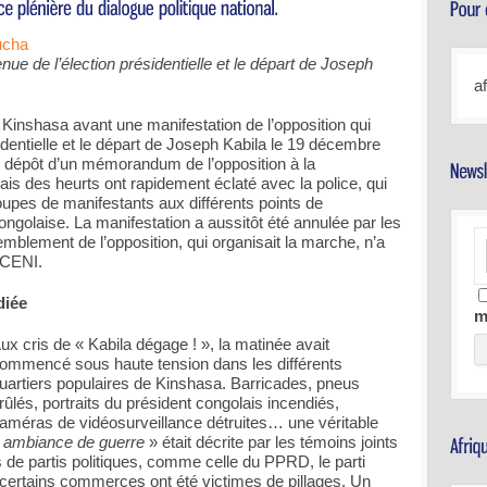
nue de l’élection présidentielle et le départ de Joseph
a
 Kinshasa avant une manifestation de l’opposition qui
sidentielle et le départ de Joseph Kabila le 19 décembre
u dépôt d’un mémorandum de l’opposition à la
s des heurts ont rapidement éclaté avec la police, qui
upes de manifestants aux différents points de
ngolaise. La manifestation a aussitôt été annulée par les
emblement de l’opposition, qui organisait la marche, n’a
 CENI.
diée
m
ux cris de « Kabila dégage ! », la matinée avait
ommencé sous haute tension dans les différents
uartiers populaires de Kinshasa. Barricades, pneus
rûlés, portraits du président congolais incendiés,
améras de vidéosurveillance détruites… une véritable
«
ambiance de guerre
» était décrite par les témoins joints
de partis politiques, comme celle du PPRD, le parti
t certains commerces ont été victimes de pillages. Un