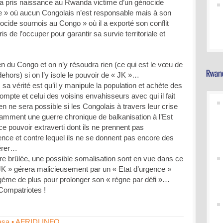
 a pris naissance au Rwanda victime d’un génocide
ue » où aucun Congolais n’est responsable mais à son
ocide sournois au Congo » où il a exporté son conflit
is de l’occuper pour garantir sa survie territoriale et
 du Congo et on n’y résoudra rien (ce qui est le vœu de
hors) si on l’y isole le pouvoir de « JK »…
sa vérité est qu’il y manipule la population et achète des
mpte et celui des voisins envahisseurs avec qui il fait
 ne sera possible si les Congolais à travers leur crise
amment une guerre chronique de balkanisation à l’Est
ce pouvoir extraverti dont ils ne prennent pas
ce et contre lequel ils ne se donnent pas encore des
érer…
erre brûlée, une possible somalisation sont en vue dans ce
JK » gérera malicieusement par un « Etat d’urgence »
agème de plus pour prolonger son « règne par défi »…
Compatriotes !
hasa • AFRIDI INFO