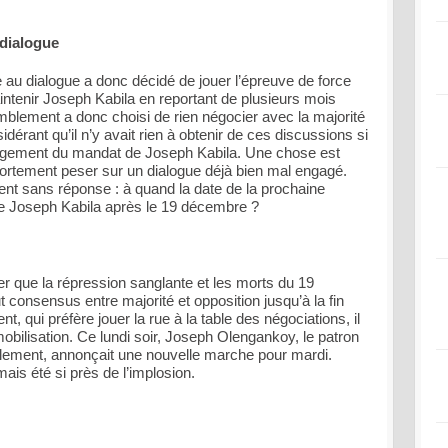
 dialogue
e au dialogue a donc décidé de jouer l’épreuve de force
ntenir Joseph Kabila en reportant de plusieurs mois
emblement a donc choisi de rien négocier avec la majorité
idérant qu’il n’y avait rien à obtenir de ces discussions si
longement du mandat de Joseph Kabila. Une chose est
 fortement peser sur un dialogue déjà bien mal engagé.
ent sans réponse : à quand la date de la prochaine
 de Joseph Kabila après le 19 décembre ?
ier que la répression sanglante et les morts du 19
 consensus entre majorité et opposition jusqu’à la fin
qui préfère jouer la rue à la table des négociations, il
mobilisation. Ce lundi soir, Joseph Olengankoy, le patron
ment, annonçait une nouvelle marche pour mardi.
ais été si près de l’implosion.