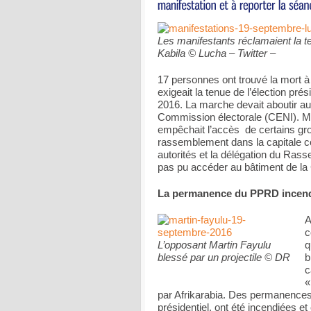
Les manifestants réclamaient la te
Kabila © Lucha – Twitter –
17 personnes ont trouvé la mort à
exigeait la tenue de l’élection pré
2016. La marche devait aboutir a
Commission électorale (CENI). Mai
empêchait l’accès de certains gro
rassemblement dans la capitale co
autorités et la délégation du Rass
pas pu accéder au bâtiment de la
La permanence du PPRD incen
A
c
L’opposant Martin Fayulu
q
blessé par un projectile © DR
b
c
par Afrikarabia. Des permanences 
présidentiel, ont été incendiées e