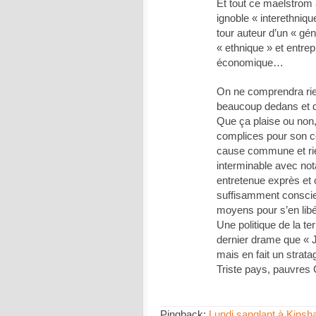
Et tout ce maelstrom
ignoble « interethniq
tour auteur d’un « gén
« ethnique » et entrepr
économique…
On ne comprendra rien
beaucoup dedans et de
Que ça plaise ou non, 
complices pour son co
cause commune et rien
interminable avec not
entretenue exprès et 
suffisamment conscien
moyens pour s’en lib
Une politique de la t
dernier drame que « 
mais en fait un strat
Triste pays, pauvres 
Pingback:
Lundi sanglant à Kins