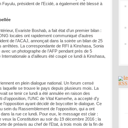
n Fayulu, président de l’Ecidé, a également été blessé à
pellée
Intérieur, Evariste Boshab, a fait état d’un premier bilan :
s ONG locales ont rapidement communiqué d’autres
dent de l’ACAJ, annonçait dans la soirée un bilan de 25
s arrêtées. La correspondante de RFI à Kinshasa, Sonia
ée avec un photographe de l’AFP pendant près de 5
Internationale a d’ailleurs été coupé ce lundi à Kinshasa,
rviennent en plein dialogue national. Un forum censé
s laquelle se trouve le pays depuis plusieurs mois. La
vait se tenir ce lundi a été annulée en raison des
ti d’opposition, l’UNC de Vital Kamerhe, a accepté d’y
de l’opposition ayant décidé de boycotter le dialogue. Ce
u sein du Rassemblement de l’opposition, qui a ont
ans la rue ce lundi. Pour eux, le message est clair :
e veux la Constitution au soir du 19 décembre 2016 ; la
te de préavis au chef de l’Etat, à trois mois de la fin de