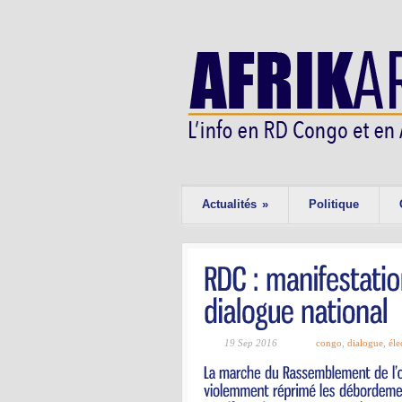
Actualités
»
Politique
19 Sep 2016
congo
,
dialogue
,
éle