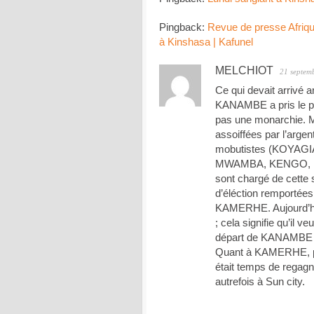
Pingback:
Revue de presse Afriqu
à Kinshasa | Kafunel
MELCHIOT
21 septem
Ce qui devait arrivé
KANAMBE a pris le po
pas une monarchie. M
assoiffées par l’argen
mobutistes (KOYA
MWAMBA, KENGO, KIN
sont chargé de cette 
d’éléction remportée
KAMERHE. Aujourd’hui
; cela signifie qu’il v
départ de KANAMBE a
Quant à KAMERHE, per
était temps de regagn
autrefois à Sun city.