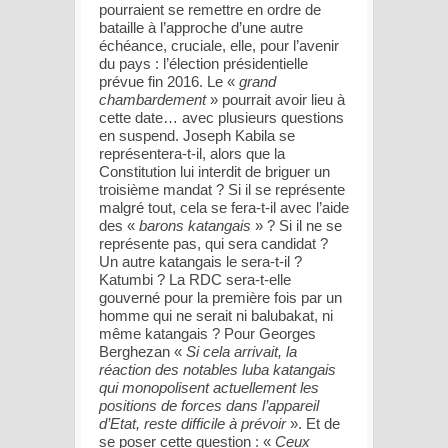
pourraient se remettre en ordre de
bataille à l’approche d’une autre
échéance, cruciale, elle, pour l’avenir
du pays : l’élection présidentielle
prévue fin 2016. Le «
grand
chambardement
» pourrait avoir lieu à
cette date… avec plusieurs questions
en suspend. Joseph Kabila se
représentera-t-il, alors que la
Constitution lui interdit de briguer un
troisième mandat ? Si il se représente
malgré tout, cela se fera-t-il avec l’aide
des «
barons katangais
» ? Si il ne se
représente pas, qui sera candidat ?
Un autre katangais le sera-t-il ?
Katumbi ? La RDC sera-t-elle
gouverné pour la première fois par un
homme qui ne serait ni balubakat, ni
même katangais ? Pour Georges
Berghezan «
Si cela arrivait, la
réaction des notables luba katangais
qui monopolisent actuellement les
positions de forces dans l’appareil
d’Etat, reste difficile à prévoir
». Et de
se poser cette question : «
Ceux