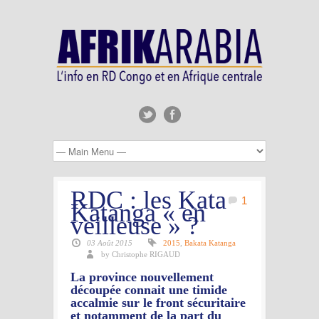
RDC : les Kata
1
Katanga « en
veilleuse » ?
03 Août 2015
2015
,
Bakata Katanga
by Christophe RIGAUD
La province nouvellement
découpée connait une timide
accalmie sur le front sécuritaire
et notamment de la part du