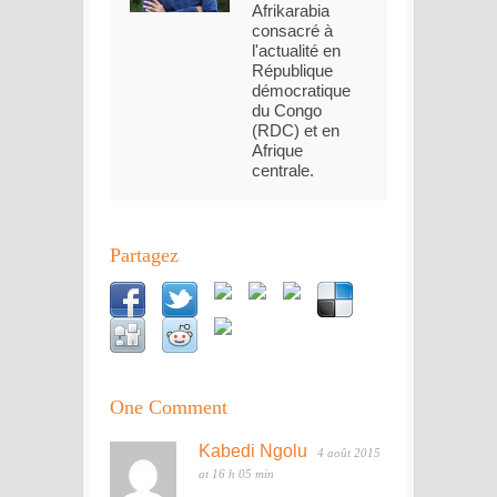
Afrikarabia
consacré à
l'actualité en
République
démocratique
du Congo
(RDC) et en
Afrique
centrale.
Partagez
One Comment
Kabedi Ngolu
4 août 2015
at 16 h 05 min