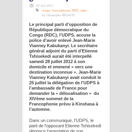
29 Juil 2012
congo
,
francophonie
,
RDC
,
udps
by Christophe RIGAUD
Le principal parti d’opposition de
République démocratique du
Congo (RDC), l’UDPS, accuse la
police d’avoir enlevé Jean-Marie
Vianney Kabukanyi. Le secrétaire
général adjoint du parti d’Etienne
Tshisekedi aurait été interpellé
samedi 28 juillet 2012 à son
domicile et emmené « vers une
destination inconnue ». Jean-Marie
Vianney Kabukanyi avait conduit le
25 juillet la délégation de l’UDPS à
l’ambassade de France pour
demander la « délocalisation » du
XIVème sommet de la
Francophonie prévu à Kinshasa à
l’automne.
Dans un communiqué, l’UDPS, le
parti de l’opposant Etienne Tshisekedi
dénonce l’arrestation de son