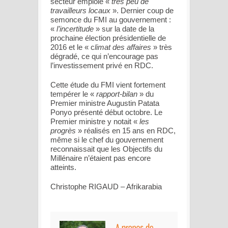
secteur emploie «
très peu de
travailleurs locaux
». Dernier coup de
semonce du FMI au gouvernement :
«
l’incertitude
» sur la date de la
prochaine élection présidentielle de
2016 et le « c
limat des affaires
» très
dégradé, ce qui n’encourage pas
l’investissement privé en RDC.
Cette étude du FMI vient fortement
tempérer le «
rapport-bilan
» du
Premier ministre Augustin Patata
Ponyo présenté début octobre. Le
Premier ministre y notait «
les
progrès
» réalisés en 15 ans en RDC,
même si le chef du gouvernement
reconnaissait que les Objectifs du
Millénaire n’étaient pas encore
atteints.
Christophe RIGAUD – Afrikarabia