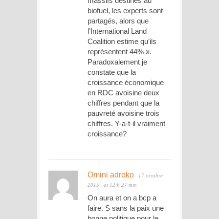
massifs destinés au
biofuel, les experts sont
partagés, alors que
l’International Land
Coalition estime qu’ils
représentent 44% ».
Paradoxalement je
constate que la
croissance économique
en RDC avoisine deux
chiffres pendant que la
pauvreté avoisine trois
chiffres. Y-a-t-il vraiment
croissance?
Omini adroko
17 octobre
2015
at 12 h 27 min
On aura et on a bcp a
faire. S sans la paix une
bonne politique pour le