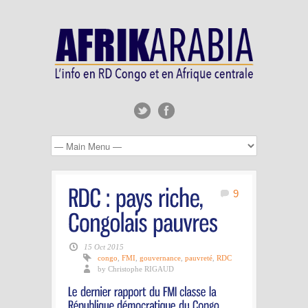
9
15 Oct 2015
congo
,
FMI
,
gouvernance
,
pauvreté
,
RDC
by Christophe RIGAUD