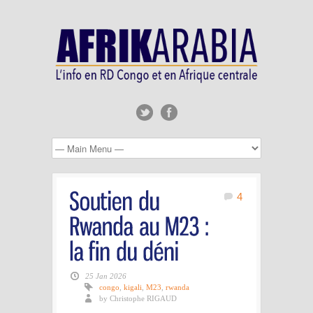
4
25 Jan 2026
congo
,
kigali
,
M23
,
rwanda
by Christophe RIGAUD