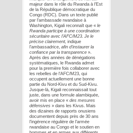
majeur dans le rôle du Rwanda à l’Est
de la République démocratique du
Congo (RDC). Dans un texte publié
par l’ambassade rwandaise à
Washington, Kigali reconnaît que «
le
Rwanda participe à une coordination
sécuritaire avec l’AFC/M23. Je le
précise clairement,
indique
l’ambassadrice,
afin d’instaurer la
confiance par la transparence
».
Après des années de dénégations
systématiques, le Rwanda admet
pour la première fois collaborer avec
les rebelles de l’AFC/M23, qui
occupent actuellement une bonne
partie du Nord-Kivu et du Sud-Kivu.
Jusque-là, Kigali reconnaissait tout
juste, dans une formule alambiquée,
avoir mis en place «
des mesures
défensives
» dans les Kivus. Mais
des dizaines de rapports onusiens
documentent depuis près de 30 ans
l’ingérence régulière de l’armée
rwandaise au Congo et le soutien en
hommes et en armes aux différents