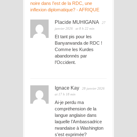
noire dans l’est de la RDC, une
inflexion diplomatique? - AFRIQUE
Placide MUHIGANA
27
janvier 2026
at 8 h 22 min
Et tant pis pour les
Banyarwanda de RDC !
Comme les Kurdes
abandonnés par
l’Occident.
Ignace Kay
28 janvier 2026
at 17 h 18 min
Ai-je perdu ma
compréhension de la
langue anglaise dans
laquelle l’Ambassadrice
rwandaise à Washington
s’est exprimée?