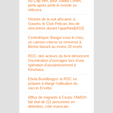
Au Cap Vert, pour Juliata Cohen,
perle après perle le monde se
relèvera
Histoire de la nuit africaine: à
Soweto, le Club Pelican, lieu de
rencontres durant l'apartheid[4/10]
Centrafrique: Bangui sous le choc,
un camion-citerne se renverse à
Bimbo faisant au moins 20 morts
RDC: des acteurs du livre dénoncent
l'incinération d'ouvrages lors d'une
opération d'assainissement à
Kinshasa
Ebola Bundibugyo: la RDC se
prépare à élargir l’utilisation du
vaccin Ervebo
Afflux de migrants à Ceuta: l’AMDH
fait état de 111 personnes en
détention, côté marocain