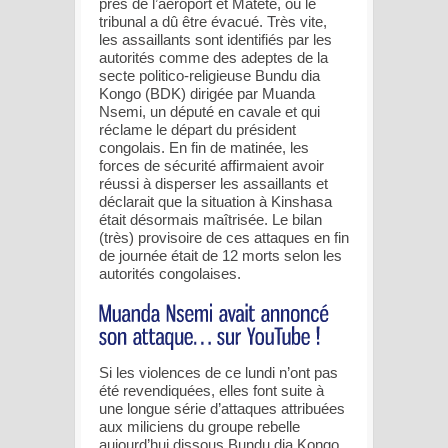
près de l’aéroport et Matete, où le
tribunal a dû être évacué. Très vite,
les assaillants sont identifiés par les
autorités comme des adeptes de la
secte politico-religieuse Bundu dia
Kongo (BDK) dirigée par Muanda
Nsemi, un député en cavale et qui
réclame le départ du président
congolais. En fin de matinée, les
forces de sécurité affirmaient avoir
réussi à disperser les assaillants et
déclarait que la situation à Kinshasa
était désormais maîtrisée. Le bilan
(très) provisoire de ces attaques en fin
de journée était de 12 morts selon les
autorités congolaises.
Si les violences de ce lundi n’ont pas
été revendiquées, elles font suite à
une longue série d’attaques attribuées
aux miliciens du groupe rebelle
aujourd’hui dissous Bundu dia Kongo.