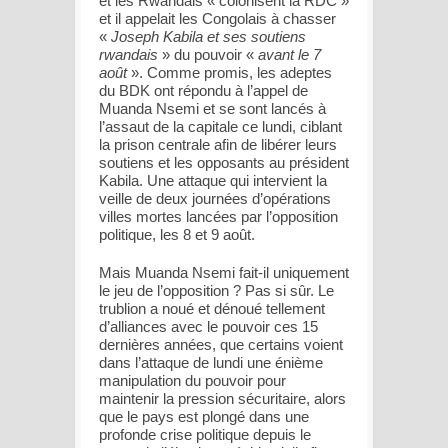
et les Rwandais « colonisent la RDC »
et il appelait les Congolais à chasser
«
Joseph Kabila et ses soutiens
rwandais
» du pouvoir «
avant le 7
août
». Comme promis, les adeptes
du BDK ont répondu à l’appel de
Muanda Nsemi et se sont lancés à
l’assaut de la capitale ce lundi, ciblant
la prison centrale afin de libérer leurs
soutiens et les opposants au président
Kabila. Une attaque qui intervient la
veille de deux journées d’opérations
villes mortes lancées par l’opposition
politique, les 8 et 9 août.
Mais Muanda Nsemi fait-il uniquement
le jeu de l’opposition ? Pas si sûr. Le
trublion a noué et dénoué tellement
d’alliances avec le pouvoir ces 15
dernières années, que certains voient
dans l’attaque de lundi une énième
manipulation du pouvoir pour
maintenir la pression sécuritaire, alors
que le pays est plongé dans une
profonde crise politique depuis le