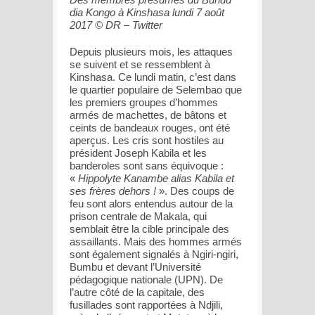
dia Kongo à Kinshasa lundi 7 août
2017 © DR – Twitter
Depuis plusieurs mois, les attaques
se suivent et se ressemblent à
Kinshasa. Ce lundi matin, c’est dans
le quartier populaire de Selembao que
les premiers groupes d’hommes
armés de machettes, de bâtons et
ceints de bandeaux rouges, ont été
aperçus. Les cris sont hostiles au
président Joseph Kabila et les
banderoles sont sans équivoque :
«
Hippolyte Kanambe alias Kabila et
ses frères dehors !
». Des coups de
feu sont alors entendus autour de la
prison centrale de Makala, qui
semblait être la cible principale des
assaillants. Mais des hommes armés
sont également signalés à Ngiri-ngiri,
Bumbu et devant l’Université
pédagogique nationale (UPN). De
l’autre côté de la capitale, des
fusillades sont rapportées à Ndjili,