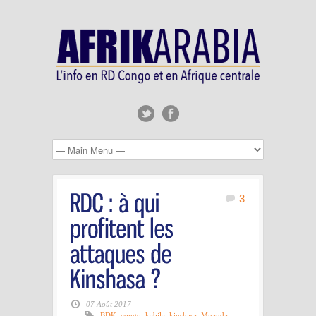
3
07 Août 2017
BDK
,
congo
,
kabila
,
kinshasa
,
Muanda