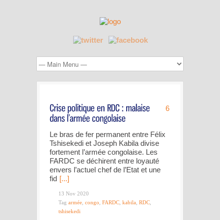
6
Le bras de fer permanent entre Félix
Tshisekedi et Joseph Kabila divise
fortement l’armée congolaise. Les
FARDC se déchirent entre loyauté
envers l’actuel chef de l’Etat et une
fid
[...]
13 Nov 2020
Tag
armée
,
congo
,
FARDC
,
kabila
,
RDC
,
tshisekedi