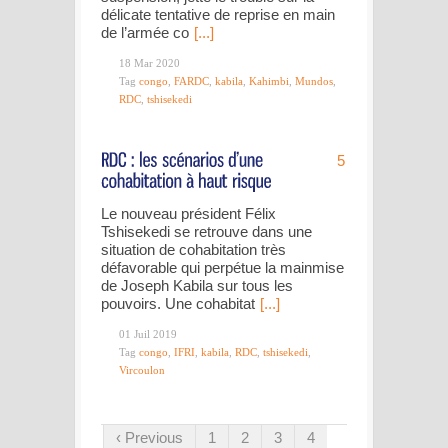
délicate tentative de reprise en main
de l’armée co
[...]
18 Mar 2020
Tag
congo
,
FARDC
,
kabila
,
Kahimbi
,
Mundos
,
RDC
,
tshisekedi
5
Le nouveau président Félix
Tshisekedi se retrouve dans une
situation de cohabitation très
défavorable qui perpétue la mainmise
de Joseph Kabila sur tous les
pouvoirs. Une cohabitat
[...]
01 Juil 2019
Tag
congo
,
IFRI
,
kabila
,
RDC
,
tshisekedi
,
Vircoulon
‹ Previous
1
2
3
4