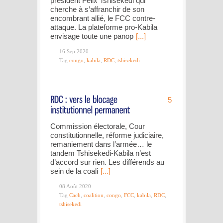
président Félix Tshisekedi qui
cherche à s’affranchir de son
encombrant allié, le FCC contre-
attaque. La plateforme pro-Kabila
envisage toute une panop
[...]
16 Sep 2020
Tag
congo
,
kabila
,
RDC
,
tshisekedi
5
Commission électorale, Cour
constitutionnelle, réforme judiciaire,
remaniement dans l’armée… le
tandem Tshisekedi-Kabila n’est
d’accord sur rien. Les différends au
sein de la coali
[...]
08 Août 2020
Tag
Cach
,
coalition
,
congo
,
FCC
,
kabila
,
RDC
,
tshisekedi