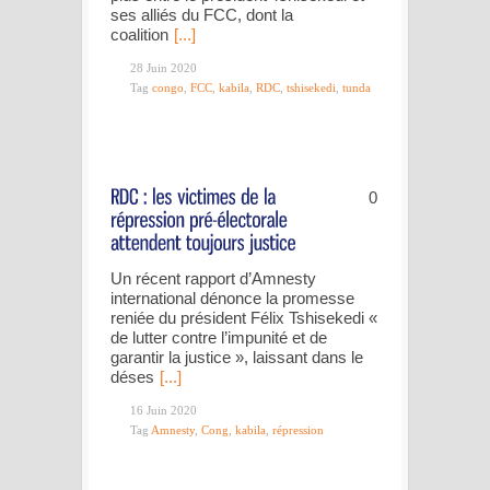
ses alliés du FCC, dont la
coalition
[...]
28 Juin 2020
Tag
congo
,
FCC
,
kabila
,
RDC
,
tshisekedi
,
tunda
0
Un récent rapport d’Amnesty
international dénonce la promesse
reniée du président Félix Tshisekedi «
de lutter contre l’impunité et de
garantir la justice », laissant dans le
déses
[...]
16 Juin 2020
Tag
Amnesty
,
Cong
,
kabila
,
répression