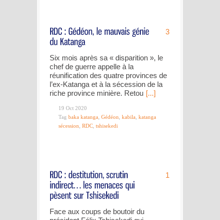
3
Six mois après sa « disparition », le
chef de guerre appelle à la
réunification des quatre provinces de
l’ex-Katanga et à la sécession de la
riche province minière. Retou
[...]
19 Oct 2020
Tag
baka katanga
,
Gédéon
,
kabila
,
katanga
sécession
,
RDC
,
tshisekedi
1
Face aux coups de boutoir du